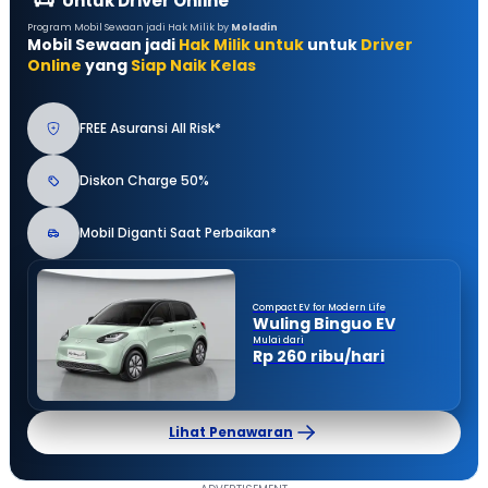
Untuk Driver Online
Program Mobil Sewaan jadi Hak Milik by
Moladin
Mobil Sewaan jadi
Hak Milik untuk
untuk
Driver
Online
yang
Siap Naik Kelas
FREE Asuransi All Risk*
Diskon Charge 50%
Mobil Diganti Saat Perbaikan*
Compact EV for Modern Life
Wuling Binguo EV
Mulai dari
Rp 260 ribu/hari
Lihat Penawaran