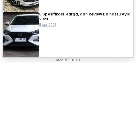
6 Spesifikasi, Harga, dan Review Daihatsu Ayla
2023
11 Apr 2023