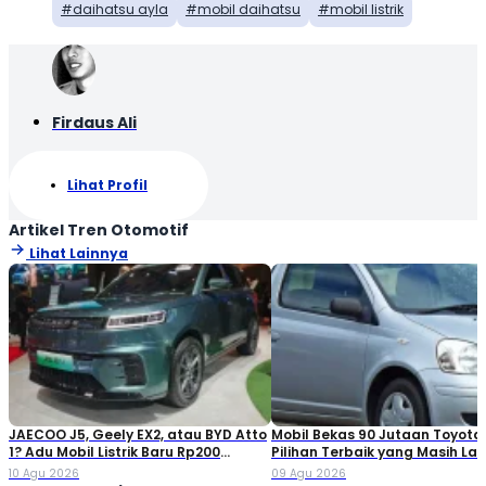
daihatsu ayla
mobil daihatsu
mobil listrik
Firdaus Ali
Lihat Profil
Artikel Tren Otomotif
Lihat Lainnya
JAECOO J5, Geely EX2, atau BYD Atto
Mobil Bekas 90 Jutaan Toyota,
1? Adu Mobil Listrik Baru Rp200
Pilihan Terbaik yang Masih La
Jutaan di GIIAS 2026
Dibeli
10 Agu 2026
09 Agu 2026