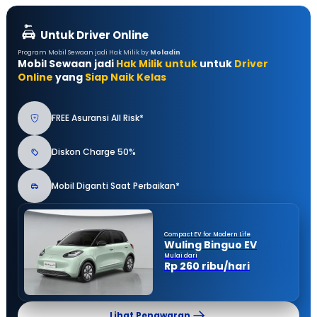
Untuk Driver Online
Program Mobil Sewaan jadi Hak Milik by
Moladin
Mobil Sewaan jadi
Hak Milik untuk
untuk
Driver
Online
yang
Siap Naik Kelas
FREE Asuransi All Risk*
Diskon Charge 50%
Mobil Diganti Saat Perbaikan*
Compact EV for Modern Life
Wuling Binguo EV
Mulai dari
Rp 260 ribu/hari
Lihat Penawaran