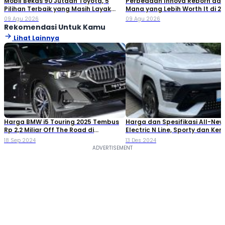
Mobil Bekas 90 Jutaan Toyota, 5
Perbedaan Innova Reborn dan 
Pilihan Terbaik yang Masih Layak
Mana yang Lebih Worth It di 2
Dibeli
09 Agu 2026
09 Agu 2026
Rekomendasi Untuk Kamu
Lihat Lainnya
Harga BMW i5 Touring 2025 Tembus
Harga dan Spesifikasi All-Ne
Rp 2,2 Miliar Off The Road di
Electric N Line, Sporty dan Ke
Indonesia
18 Sep 2024
13 Des 2024