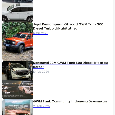
Jajal Kemampuan Offroad GWM Tank 300
Diesel Turbo di Habitatnya
14 Okt 2025
Konsumsi BBM GWM Tank 500 Diesel: Irit atau
Boros?
10 Feb 2026
GWM Tank Community Indonesia Diresmikan
23 Feb 2025