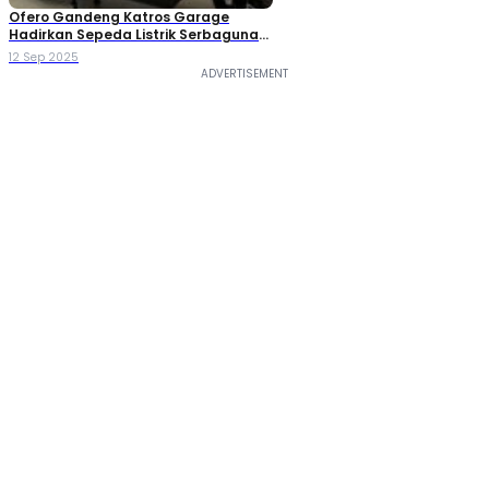
Ofero Gandeng Katros Garage
Hadirkan Sepeda Listrik Serbaguna
Stareer 3 Lit
12 Sep 2025