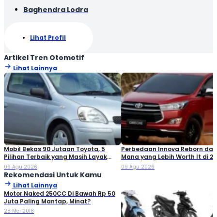
Baghendra Lodra
Lihat Profil
Artikel Tren Otomotif
Lihat Lainnya
Mobil Bekas 90 Jutaan Toyota, 5
Perbedaan Innova Reborn dan 
Pilihan Terbaik yang Masih Layak
Mana yang Lebih Worth It di 2
Dibeli
09 Agu 2026
09 Agu 2026
Rekomendasi Untuk Kamu
Lihat Lainnya
Motor Naked 250CC Di Bawah Rp 50
Juta Paling Mantap, Minat?
28 Mei 2018