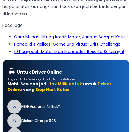
harga di atas kemungkinan tidak akan jauh berbeda dengan
di Indonesia.
Baca juga:
Cara Mudah Hitung Kredit Motor, Jangan Sampai Keliru!
Honda Rilis Aplikasi Game Brio Virtual Drift Challenge
10 Penyebab Motor Mati Mendadak Beserta Solusinya!
Untuk Driver Online
Program Mobil Sewaan jadi Hak Milik by
Moladin
Mobil Sewaan jadi
Hak Milik untuk
untuk
Driver
Online
yang
Siap Naik Kelas
FREE Asuransi All Risk*
Diskon Charge 50%