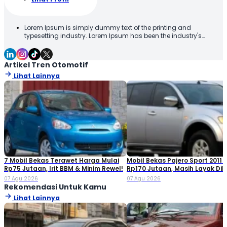
Lorem Ipsum is simply dummy text of the printing and
typesetting industry. Lorem Ipsum has been the industry's
standard dummy text ever since the 1500s, when an unknown
printer took a galley of type and scrambled it to make a type
specimen book. It has survived not only five centuries, but also
Artikel Tren Otomotif
the leap into electronic typesetting, remaining essentially
Lihat Lainnya
unchanged. It was popularised in the 1960s with the release of
Letraset sheets containing Lorem Ipsum passages, and more
recently with desktop publishing software like Aldus PageMaker
including versions of Lorem Ipsum
7 Mobil Bekas Terawet Harga Mulai
Mobil Bekas Pajero Sport 2011 
Rp75 Jutaan, Irit BBM & Minim Rewel!
Rp170 Jutaan, Masih Layak Dib
07 Agu 2026
07 Agu 2026
Rekomendasi Untuk Kamu
Lihat Lainnya