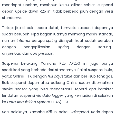
mendapat ubahan, meskipun kalau dilihat sekilas suspensi
depan upside down R25 ini tidak berbeda jauh dengan versi
standarnya.
Tetapi jika di cek secara detail, ternyata suspensi depannya
sudah berubah. Pipa bagian luarnya memang masih standar,
namun
internal
berupa
spring
disinyalir kuat sudah berubah
dengan pengaplikasian
spring
dengan setting-
an
preload
dan
compression
.
Suspensi belakang Yamaha R25 AP250 ini juga punya
spesifikasi yang berbeda dari standarnya. Pakai suspensi bule,
yaitu: Ohlins TTX dengan
full adjustable
dan ber-sub tank gas.
Baik suspensi depan atau belkang Ohlins sudah disematkan
stroke sensor
yang bisa mengetahui seperti apa karakter
lendutan suspensi via
data logger
yang kemudian di salurkan
ke
D
ata Acquisition System
(DAS) ECU.
Soal peleknya, Yamaha R25 ini pakai
Galespeed
. Roda depan