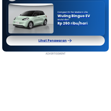
Compact EV for Modern Life
Wuling Binguo EV
Mulai dari
Rp 260 ribu/hari
Lihat Penawaran