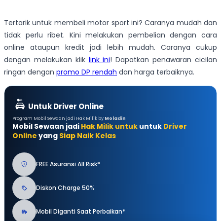
Tertarik untuk membeli motor sport ini? Caranya mudah dan
tidak perlu ribet. Kini melakukan pembelian dengan cara
online ataupun kredit jadi lebih mudah. Caranya cukup
dengan melakukan klik
link ini
! Dapatkan penawaran cicilan
ringan dengan
promo DP rendah
dan harga terbaiknya.
Untuk Driver Online
Program Mobil Sewaan jadi Hak Milik by
Moladin
Mobil Sewaan jadi
Hak Milik untuk
untuk
Driver
Online
yang
Siap Naik Kelas
FREE Asuransi All Risk*
Diskon Charge 50%
Mobil Diganti Saat Perbaikan*