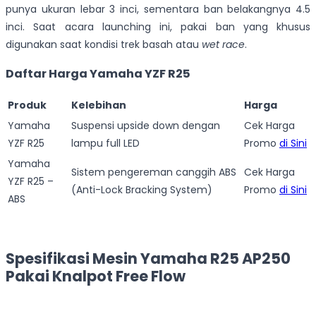
punya ukuran lebar 3 inci, sementara ban belakangnya 4.5
inci. Saat acara launching ini, pakai ban yang khusus
digunakan saat kondisi trek basah atau
wet race
.
Daftar Harga Yamaha YZF R25
Produk
Kelebihan
Harga
Yamaha
Suspensi upside down dengan
Cek Harga
YZF R25
lampu full LED
Promo
di Sini
Yamaha
Sistem pengereman canggih ABS
Cek Harga
YZF R25 –
(Anti-Lock Bracking System)
Promo
di Sini
ABS
Spesifikasi Mesin Yamaha R25 AP250
Pakai Knalpot Free Flow