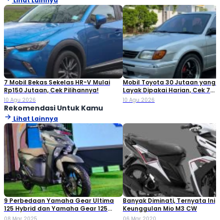
Lihat Lainnya
7 Mobil Bekas Sekelas HR-V Mulai
Mobil Toyota 30 Jutaan yang 
Rp150 Jutaan, Cek Pilihannya!
Layak Dipakai Harian, Cek 7
Pilihannya!
10 Agu 2026
10 Agu 2026
Rekomendasi Untuk Kamu
Lihat Lainnya
9 Perbedaan Yamaha Gear Ultima
Banyak Diminati, Ternyata Ini
125 Hybrid dan Yamaha Gear 125
Keunggulan Mio M3 CW
Biasa
08 Mar 2025
06 Mar 2020