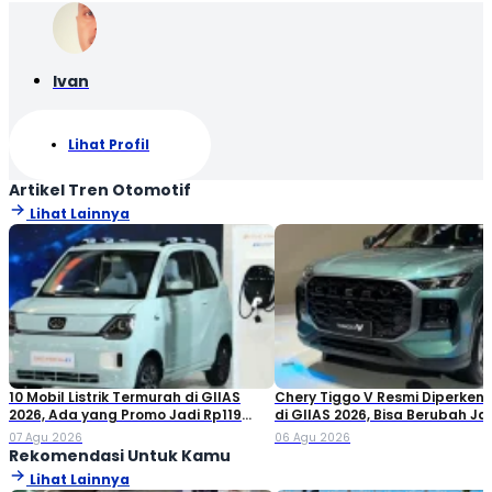
Ivan
Lihat Profil
Artikel Tren Otomotif
Lihat Lainnya
10 Mobil Listrik Termurah di GIIAS
Chery Tiggo V Resmi Diperken
2026, Ada yang Promo Jadi Rp119
di GIIAS 2026, Bisa Berubah Ja
Jutaan!
Double Cabin
07 Agu 2026
06 Agu 2026
Rekomendasi Untuk Kamu
Lihat Lainnya