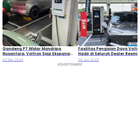
Gandeng PT Widar Mandripa
Fasilitas Pengisian Daya Voltr
Nusantara, Voltron Siap Ekspansi
Hadir di Seluruh Dealer Resmi 
SPKLU di Lokasi Strategis
02 Des 2024
08 Jun 2025