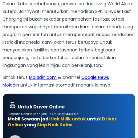
Dalam kata sambutannya, perwakilan dari Living World Alam
Sutera, Jannywati menuturkan, “Kehadiran SPKLU Hyper Fast
Charging ini bukan sekadar penambahan fasilitas, tetapi
merupakan wujud nyata komitmen kami dalam mendukung
program pemerintah untuk mempercepat adopsi kendaraan
listrik di Indonesia. Kami akan terus berupaya untuk
menyediakan fasilitas dan layanan terbaik bagi para
pengunjung, serta berkontribusi dalam menciptakan
lingkungan yang lebih hijau dan berkelanjutan.”
Simak terus
Moladin.com
& channel
Google News
Moladin
untuk informasi otomotif menarik lainnya.
Untuk Driver Online
Program Mobil Sewaan jadi Hak Milik by
Moladin
Mobil Sewaan jadi
Hak Milik untuk
untuk
Driver
Online
yang
Siap Naik Kelas