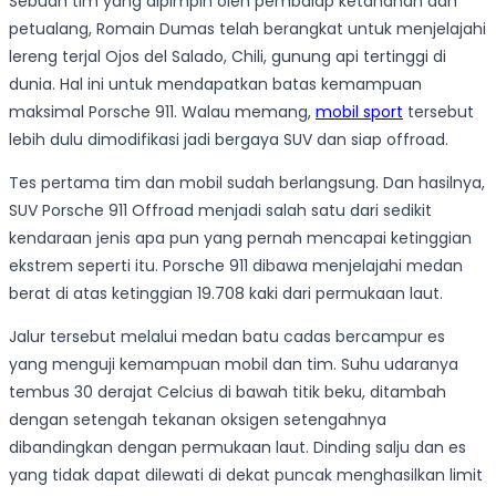
Sebuah tim yang dipimpin oleh pembalap ketahanan dan
petualang, Romain Dumas telah berangkat untuk menjelajahi
lereng terjal Ojos del Salado, Chili, gunung api tertinggi di
dunia. Hal ini untuk mendapatkan batas kemampuan
maksimal Porsche 911. Walau memang,
mobil sport
tersebut
lebih dulu dimodifikasi jadi bergaya SUV dan siap offroad.
Tes pertama tim dan mobil sudah berlangsung. Dan hasilnya,
SUV Porsche 911 Offroad menjadi salah satu dari sedikit
kendaraan jenis apa pun yang pernah mencapai ketinggian
ekstrem seperti itu. Porsche 911 dibawa menjelajahi medan
berat di atas ketinggian 19.708 kaki dari permukaan laut.
Jalur tersebut melalui medan batu cadas bercampur es
yang menguji kemampuan mobil dan tim. Suhu udaranya
tembus 30 derajat Celcius di bawah titik beku, ditambah
dengan setengah tekanan oksigen setengahnya
dibandingkan dengan permukaan laut. Dinding salju dan es
yang tidak dapat dilewati di dekat puncak menghasilkan limit