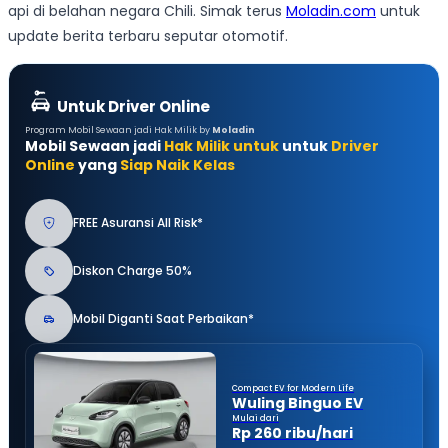
api di belahan negara Chili. Simak terus
Moladin.com
untuk
update berita terbaru seputar otomotif.
Untuk Driver Online
Program Mobil Sewaan jadi Hak Milik by
Moladin
Mobil Sewaan jadi
Hak Milik untuk
untuk
Driver
Online
yang
Siap Naik Kelas
FREE Asuransi All Risk*
Diskon Charge 50%
Mobil Diganti Saat Perbaikan*
Compact EV for Modern Life
Wuling Binguo EV
Mulai dari
Rp 260 ribu/hari