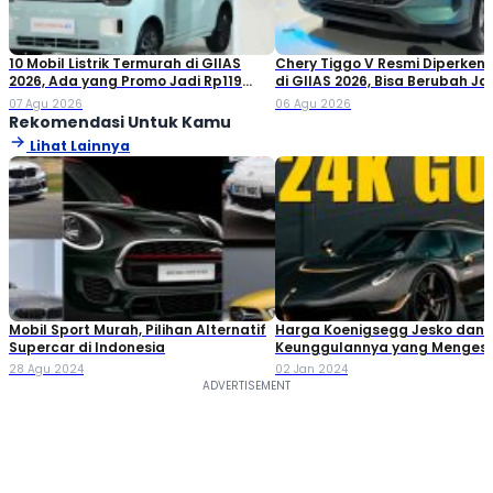
10 Mobil Listrik Termurah di GIIAS
Chery Tiggo V Resmi Diperken
2026, Ada yang Promo Jadi Rp119
di GIIAS 2026, Bisa Berubah Ja
Jutaan!
Double Cabin
07 Agu 2026
06 Agu 2026
Rekomendasi Untuk Kamu
Lihat Lainnya
Mobil Sport Murah, Pilihan Alternatif
Harga Koenigsegg Jesko dan
Supercar di Indonesia
Keunggulannya yang Menges
28 Agu 2024
02 Jan 2024