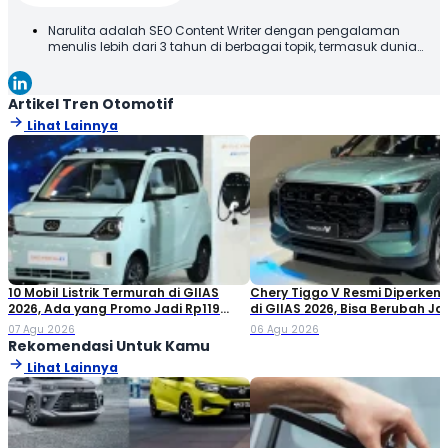
Narulita adalah SEO Content Writer dengan pengalaman
menulis lebih dari 3 tahun di berbagai topik, termasuk dunia
otomotif. Narulita senang untuk memberikan informasi yang
akurat dan mudah dipahami, demi menghadirkan manfaat
kepada para pembaca. Terima kasih telah membaca karya
Artikel Tren Otomotif
tulis saya, semoga tulisan ini bisa bermanfaat!
Lihat Lainnya
10 Mobil Listrik Termurah di GIIAS
Chery Tiggo V Resmi Diperken
2026, Ada yang Promo Jadi Rp119
di GIIAS 2026, Bisa Berubah Ja
Jutaan!
Double Cabin
07 Agu 2026
06 Agu 2026
Rekomendasi Untuk Kamu
Lihat Lainnya