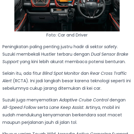
Foto: Car and Driver
Peningkatan paling penting justru hadir di sektor
safety
.
Suzuki membekali Hustler terbaru dengan
Dual Sensor Brake
Support
yang kini lebih akurat membaca potensi benturan.
Selain itu, ada fitur
Blind Spot Monitor
dan
Rear Cross Traffic
Alert
(RCTA). Ini jadi langkah besar karena teknologi seperti ini
sebelumnya cukup jarang ditemukan di kei car.
Suzuki juga menyematkan
Adaptive Cruise Control
dengan
All-Speed Follow
serta
Lane Keep Assist
. Artinya, mobil ini
sudah mendukung kenyamanan berkendara saat macet
maupun perjalanan jauh di jalan tol.
Khusus varian Tough Wild, tersedia
Active Cornering Support