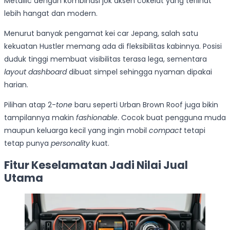
Metallic dengan kombinasi jok aksen cokelat yang terlihat
lebih hangat dan modern.
Menurut banyak pengamat kei car Jepang, salah satu
kekuatan Hustler memang ada di fleksibilitas kabinnya. Posisi
duduk tinggi membuat visibilitas terasa lega, sementara
layout dashboard
dibuat simpel sehingga nyaman dipakai
harian.
Pilihan atap 2-
tone
baru seperti Urban Brown Roof juga bikin
tampilannya makin
fashionable
. Cocok buat pengguna muda
maupun keluarga kecil yang ingin mobil
compact
tetapi
tetap punya
personality
kuat.
Fitur Keselamatan Jadi Nilai Jual
Utama