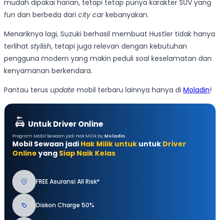
mudah dipakai harian, tetapi tetap punya karakter SUV yang
fun
dan berbeda dari
city car
kebanyakan.
Menariknya lagi, Suzuki berhasil membuat Hustler tidak hanya
terlihat
stylish
, tetapi juga relevan dengan kebutuhan
pengguna modern yang makin peduli soal keselamatan dan
kenyamanan berkendara.
Pantau terus
update
mobil terbaru lainnya hanya di
Moladin
!
Untuk Driver Online
Program Mobil Sewaan jadi Hak Milik by
Moladin
Mobil Sewaan jadi
Hak Milik untuk
untuk
Driver
Online
yang
Siap Naik Kelas
FREE Asuransi All Risk*
Diskon Charge 50%