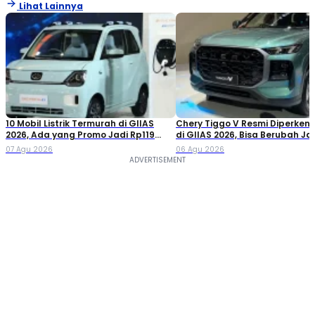
Lihat Lainnya
10 Mobil Listrik Termurah di GIIAS
Chery Tiggo V Resmi Diperken
2026, Ada yang Promo Jadi Rp119
di GIIAS 2026, Bisa Berubah Ja
Jutaan!
Double Cabin
07 Agu 2026
06 Agu 2026