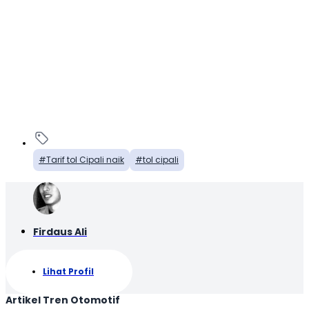
Tarif tol Cipali naik
tol cipali
Firdaus Ali
Lihat Profil
Artikel Tren Otomotif