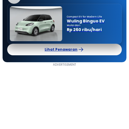
Compact EV for Modern Life
Wuling Binguo EV
Mulai dari
Rp 260 ribu/hari
Lihat Penawaran