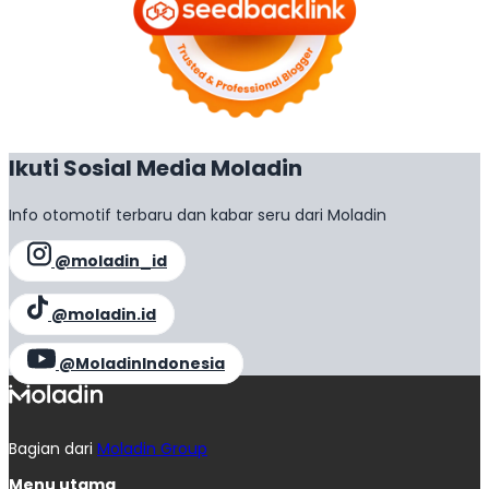
Ikuti Sosial Media Moladin
Info otomotif terbaru dan kabar seru dari Moladin
@moladin_id
@moladin.id
@MoladinIndonesia
Bagian dari
Moladin Group
Menu utama