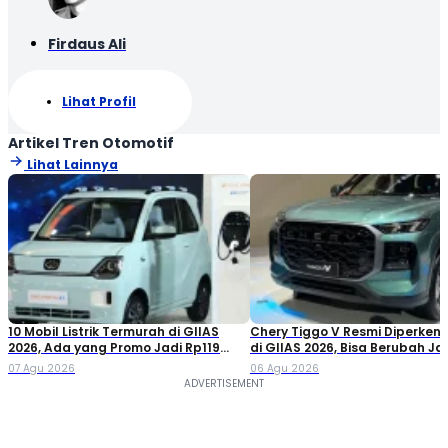
Firdaus Ali
Lihat Profil
Artikel Tren Otomotif
Lihat Lainnya
10 Mobil Listrik Termurah di GIIAS
Chery Tiggo V Resmi Diperken
2026, Ada yang Promo Jadi Rp119
di GIIAS 2026, Bisa Berubah Ja
Jutaan!
Double Cabin
07 Agu 2026
06 Agu 2026