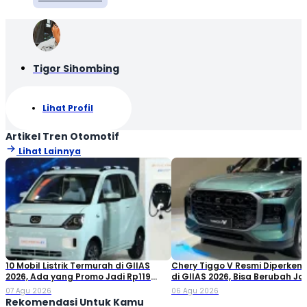
Tigor Sihombing
Lihat Profil
Artikel Tren Otomotif
Lihat Lainnya
10 Mobil Listrik Termurah di GIIAS
Chery Tiggo V Resmi Diperken
2026, Ada yang Promo Jadi Rp119
di GIIAS 2026, Bisa Berubah Ja
Jutaan!
Double Cabin
07 Agu 2026
06 Agu 2026
Rekomendasi Untuk Kamu