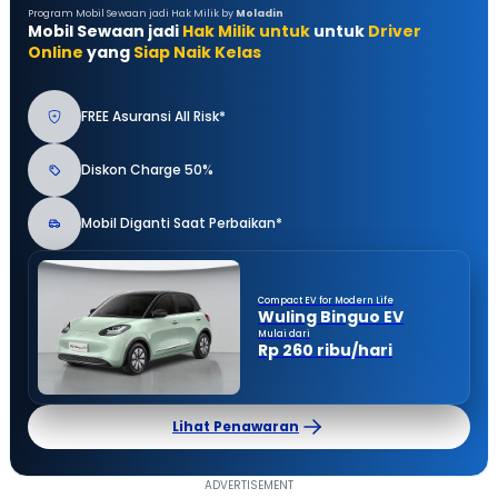
Program Mobil Sewaan jadi Hak Milik by
Moladin
Mobil Sewaan jadi
Hak Milik untuk
untuk
Driver
Online
yang
Siap Naik Kelas
FREE Asuransi All Risk*
Diskon Charge 50%
Mobil Diganti Saat Perbaikan*
Compact EV for Modern Life
Wuling Binguo EV
Mulai dari
Rp 260 ribu/hari
Lihat Penawaran