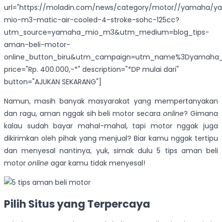
url="https://moladin.com/news/category/motor//yamaha/
mio-m3-matic-air-cooled-4-stroke-sohc-125cc?
utm_source=yamaha_mio_m3&utm_medium=blog_tips-
aman-beli-motor-
online_button_biru&utm_campaign=utm_name%3Dyamaha
price="Rp. 400.000,-*" description="*DP mulai dari"
button="AJUKAN SEKARANG"]
Namun, masih banyak masyarakat yang mempertanyakan
dan ragu, aman nggak sih beli motor secara
online
? Gimana
kalau sudah bayar mahal-mahal, tapi motor nggak juga
dikirimkan oleh pihak yang menjual? Biar kamu nggak tertipu
dan menyesal nantinya, yuk, simak dulu 5 tips aman beli
motor
online
agar kamu tidak menyesal!
Pilih Situs yang Terpercaya