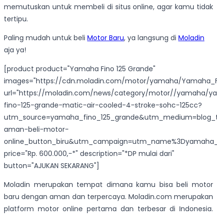
memutuskan untuk membeli di situs online, agar kamu tidak
tertipu.
Paling mudah untuk beli
Motor Baru
, ya langsung di
Moladin
aja ya!
[product product="Yamaha Fino 125 Grande"
images="https://cdn.moladin.com/motor/yamaha/Yamaha_Fi
url="https://moladin.com/news/category/motor//yamaha/
fino-125-grande-matic-air-cooled-4-stroke-sohc-125cc?
utm_source=yamaha_fino_125_grande&utm_medium=blog_t
aman-beli-motor-
online_button_biru&utm_campaign=utm_name%3Dyamaha_f
price="Rp. 600.000,-*" description="*DP mulai dari"
button="AJUKAN SEKARANG"]
Moladin merupakan tempat dimana kamu bisa beli motor
baru dengan aman dan terpercaya. Moladin.com merupakan
platform motor online pertama dan terbesar di Indonesia.