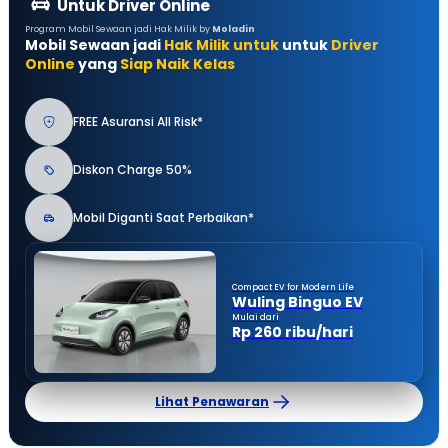
Untuk Driver Online
Program Mobil Sewaan jadi Hak Milik by
Moladin
Mobil Sewaan jadi
Hak Milik untuk
untuk
Driver
Online
yang
Siap Naik Kelas
FREE Asuransi All Risk*
Diskon Charge 50%
Mobil Diganti Saat Perbaikan*
Compact EV for Modern Life
Wuling Binguo EV
Mulai dari
Rp 260 ribu/hari
Lihat Penawaran