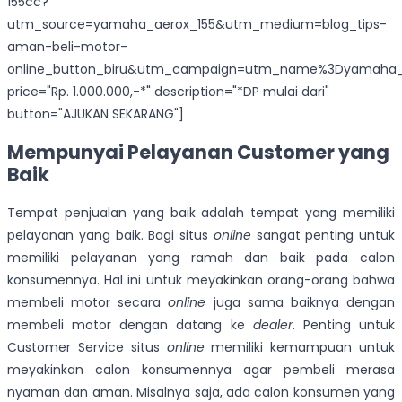
155cc?
utm_source=yamaha_aerox_155&utm_medium=blog_tips-
aman-beli-motor-
online_button_biru&utm_campaign=utm_name%3Dyamaha_a
price="Rp. 1.000.000,-*" description="*DP mulai dari"
button="AJUKAN SEKARANG"]
Mempunyai Pelayanan Customer yang
Baik
Tempat penjualan yang baik adalah tempat yang memiliki
pelayanan yang baik. Bagi situs
online
sangat penting untuk
memiliki pelayanan yang ramah dan baik pada calon
konsumennya. Hal ini untuk meyakinkan orang-orang bahwa
membeli motor secara
online
juga sama baiknya dengan
membeli motor dengan datang ke
dealer
. Penting untuk
Customer Service situs
online
memiliki kemampuan untuk
meyakinkan calon konsumennya agar pembeli merasa
nyaman dan aman. Misalnya saja, ada calon konsumen yang