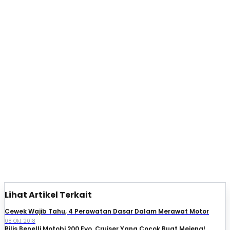
Lihat Artikel Terkait
Cewek Wajib Tahu, 4 Perawatan Dasar Dalam Merawat Motor
08 Okt 2018
Rilis Benelli Motobi 200 Evo, Cruiser Yang Cocok Buat Mejeng!