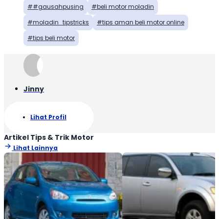
#gausahpusing
beli motor moladin
moladin_tipstricks
tips aman beli motor online
tips beli motor
Jinny
Lihat Profil
Artikel Tips & Trik Motor
Lihat Lainnya