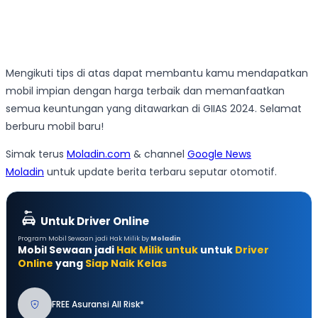
Mengikuti tips di atas dapat membantu kamu mendapatkan
mobil impian dengan harga terbaik dan memanfaatkan
semua keuntungan yang ditawarkan di GIIAS 2024. Selamat
berburu mobil baru!
Simak terus
Moladin.com
& channel
Google News
Moladin
untuk update berita terbaru seputar otomotif.
Untuk Driver Online
Program Mobil Sewaan jadi Hak Milik by
Moladin
Mobil Sewaan jadi
Hak Milik untuk
untuk
Driver
Online
yang
Siap Naik Kelas
FREE Asuransi All Risk*