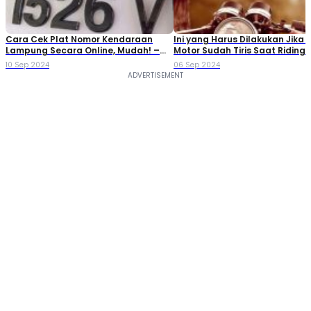
Cara Cek Plat Nomor Kendaraan
Ini yang Harus Dilakukan Jika 
Lampung Secara Online, Mudah! –
Motor Sudah Tiris Saat Riding
Moladin
10 Sep 2024
06 Sep 2024