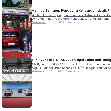
Menhub Berharap Pengguna Kendaraan Listrik P
Menhub berharap pengguna kendaraan listrik baik pribadi 
berharap minat masyarakat menggunakan angkutan umum dap
Firdaus Ali
30 Jul 2024
3 menit baca
SPK Hyundai di GIIAS 2024 Capai 2 Ribu Unit, Ioni
SPK Hyundai di GIIAS 2024 capai 2 ribu unit. Adapun unit 
bagi PT Hyundai Motor Indonesia (HMI) di tengah lesunya pas
Firdaus Ali
30 Jul 2024
3 menit baca