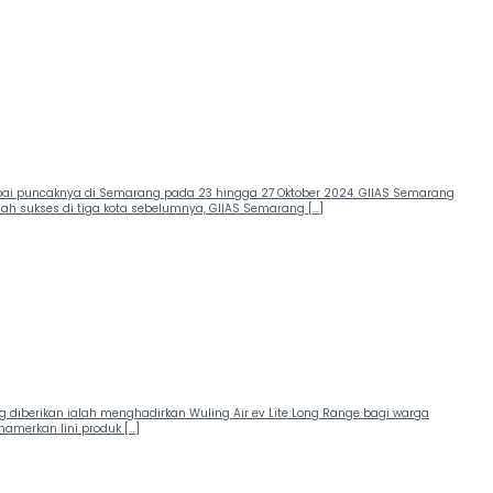
apai puncaknya di Semarang pada 23 hingga 27 Oktober 2024. GIIAS Semarang
ah sukses di tiga kota sebelumnya, GIIAS Semarang […]
 diberikan ialah menghadirkan Wuling Air ev Lite Long Range bagi warga
amerkan lini produk […]