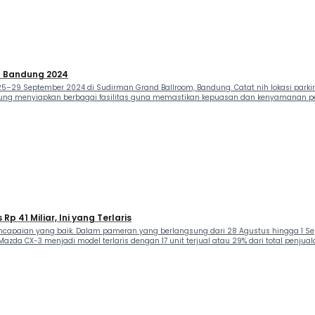
AS Bandung 2024
25–29 September 2024 di Sudirman Grand Ballroom, Bandung. Catat nih lokasi park
ndung menyiapkan berbagai fasilitas guna memastikan kepuasan dan kenyamanan p
 41 Miliar, Ini yang Terlaris
capaian yang baik. Dalam pameran yang berlangsung dari 28 Agustus hingga 1 Sep
zda CX-3 menjadi model terlaris dengan 17 unit terjual atau 29% dari total penjuala