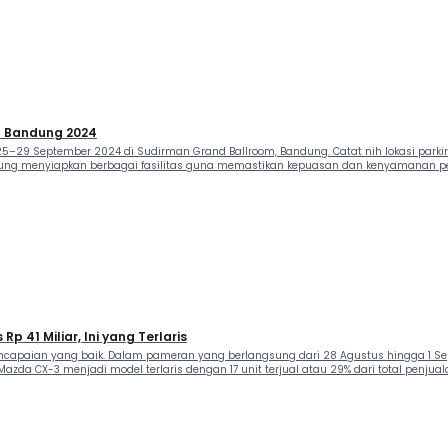
AS Bandung 2024
25–29 September 2024 di Sudirman Grand Ballroom, Bandung. Catat nih lokasi park
ndung menyiapkan berbagai fasilitas guna memastikan kepuasan dan kenyamanan p
 41 Miliar, Ini yang Terlaris
capaian yang baik. Dalam pameran yang berlangsung dari 28 Agustus hingga 1 Sep
zda CX-3 menjadi model terlaris dengan 17 unit terjual atau 29% dari total penjuala