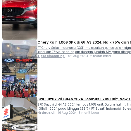
Chery Raih 1.009 SPK di GIIAS 2024, Naik 75% dari
PT Chery Sales Indonesia (CSI) melaporkan pencapaian sig
kenaikan 75% dibandingkan dengan jumlah SPK yang dicapai
[…]
Tigor Sihombing
02 Aug 2024
2 menit baca
SPK Suzuki di GIIAS 2024 Tembus 1.705 Unit, New
SPK Suzuki di GIIAS 2024 tembus 1.705 unit. Dalam hal ini, 
(GIIAS) 2024 pada Minggu (28/7), PT Suzuki Indomobil Sales
Firdaus Ali
01 Aug 2024
3 menit baca