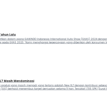
 Tahun Lalu
nifikan dalam ajang GAIKINDO Indonesia International Auto Show (GIIAS) 2024 deng
 pada GIIAS 2023. “Kami menghargai kepercayaan yang diberikan oleh konsumen Ind
 XL7 Masih Mendominasi
lini produk yang masih menjadi yang terlaris adalah New XL7 dengan kontribusi sebes
 (SIS) berhasil menembus target penjualan selama 11 hari. Tercatat 1.705 SPK (Sura