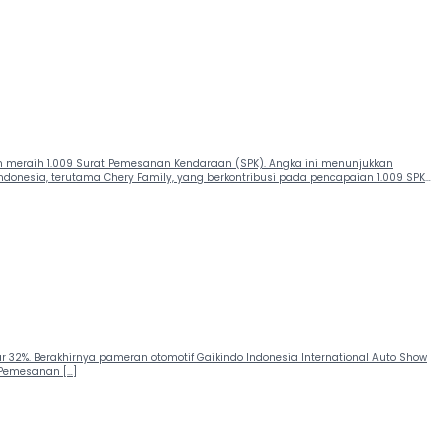
an meraih 1.009 Surat Pemesanan Kendaraan (SPK). Angka ini menunjukkan
onesia, terutama Chery Family, yang berkontribusi pada pencapaian 1.009 SPK
ar 32%. Berakhirnya pameran otomotif Gaikindo Indonesia International Auto Show
t Pemesanan […]