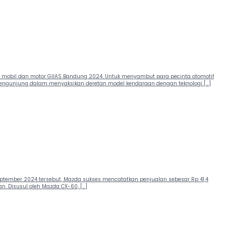
ir mobil dan motor GIIAS Bandung 2024. Untuk menyambut para pecinta otomotif
engunjung dalam menyaksikan deretan model kendaraan dengan teknologi […]
tember 2024 tersebut, Mazda sukses mencatatkan penjualan sebesar Rp 41,4
n. Disusul oleh Mazda CX-60, […]