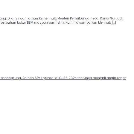
rang. Dilansir dari laman Kemenhub, Menteri Perhubungan Budi Karya Sumadi
erbahan bakar BBM maupun bus listrik. Hal ini disampaikan Menhub […]
an berlangsung. Raihan SPK Hyundai di GIIAS 2024 tentunya menjadi angin segar