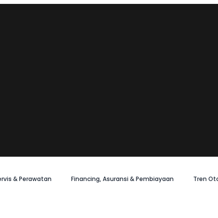
ervis & Perawatan
Financing, Asuransi & Pembiayaan
Tren Ot