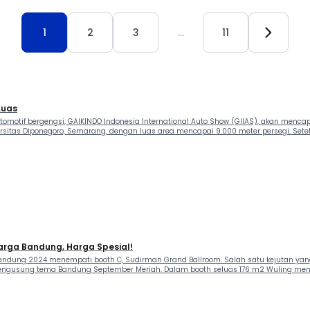
1
2
3
…
11
Luas
motif bergengsi, GAIKINDO Indonesia International Auto Show (GIIAS), akan menc
rsitas Diponegoro, Semarang, dengan luas area mencapai 9.000 meter persegi. Setel
Warga Bandung, Harga Spesial!
Bandung 2024 menempati booth C, Sudirman Grand Ballroom. Salah satu kejutan yang
 mengusung tema Bandung September Meriah. Dalam booth seluas 176 m2 Wuling mem