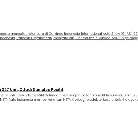
sia mencatat rekor baru di Gaikindo Indonesia International Auto Show (GIIAS) 20
Indonesia, Ramesh Divyanathan, menyatakan, “Terima kasih kepada seluruh pelang
27 Unit, X Jadi Stimulus Positif
positif untuk terus kompetitif di tengah persaingan pasar otomotif Indonesia, terkh
 NETA Auto Indonesia memperkenalkan NETA X sebagi produk terbaru untuk khalayak ot