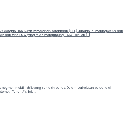
24 dengan 1.166 Surat Pemesanan Kendaraan (SPK). Jumlah ini meningkat 9% dari
gan dan fans BMW yang telah mengunjungi BMW Pavilion […]
usus segmen mobil listrik yang semakin panas. Dalam perhelatan perdana di
omotif Tanah Air. Tak […]