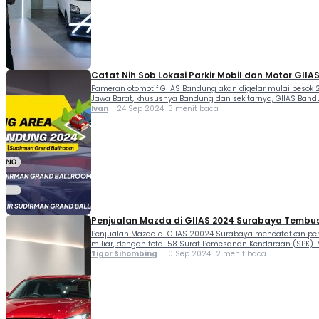
Catat Nih Sob Lokasi Parkir Mobil dan Motor GII
Pameran otomotif GIIAS Bandung akan digelar mulai besok 
Jawa Barat, khususnya Bandung dan sekitarnya, GIIAS Ba
Ivan
24 Sep 2024
3 menit baca
Penjualan Mazda di GIIAS 2024 Surabaya Tembus Rp
Penjualan Mazda di GIIAS 20024 Surabaya mencatatkan pen
miliar, dengan total 58 Surat Pemesanan Kendaraan (SPK). Ma
Tigor Sihombing
10 Sep 2024
2 menit baca