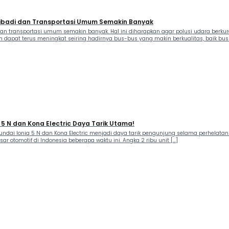
ribadi dan Transportasi Umum Semakin Banyak
dan transportasi umum semakin banyak. Hal ini diharapkan agar polusi udara berku
at terus meningkat seiring hadirnya bus-bus yang makin berkualitas, baik bus b
q 5 N dan Kona Electric Daya Tarik Utama!
Hyundai Ioniq 5 N dan Kona Electric menjadi daya tarik pengunjung selama perhelat
ar otomotif di Indonesia beberapa waktu ini. Angka 2 ribu unit […]