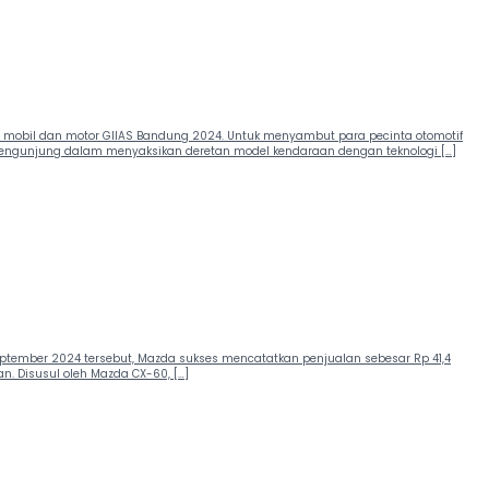
ir mobil dan motor GIIAS Bandung 2024. Untuk menyambut para pecinta otomotif
engunjung dalam menyaksikan deretan model kendaraan dengan teknologi […]
tember 2024 tersebut, Mazda sukses mencatatkan penjualan sebesar Rp 41,4
n. Disusul oleh Mazda CX-60, […]