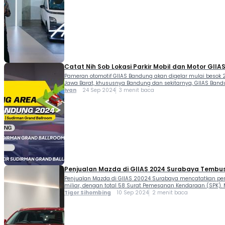
Catat Nih Sob Lokasi Parkir Mobil dan Motor GII
Pameran otomotif GIIAS Bandung akan digelar mulai besok 
Jawa Barat, khususnya Bandung dan sekitarnya, GIIAS Ba
Ivan
24 Sep 2024
3 menit baca
Penjualan Mazda di GIIAS 2024 Surabaya Tembus Rp
Penjualan Mazda di GIIAS 20024 Surabaya mencatatkan pen
miliar, dengan total 58 Surat Pemesanan Kendaraan (SPK). Ma
Tigor Sihombing
10 Sep 2024
2 menit baca