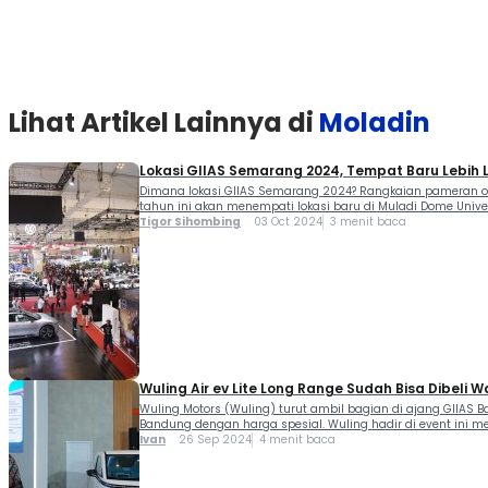
Lihat Artikel Lainnya di
Moladin
Lokasi GIIAS Semarang 2024, Tempat Baru Lebih 
Dimana lokasi GIIAS Semarang 2024? Rangkaian pameran oto
tahun ini akan menempati lokasi baru di Muladi Dome Unive
Tigor Sihombing
03 Oct 2024
3 menit baca
Wuling Air ev Lite Long Range Sudah Bisa Dibeli 
Wuling Motors (Wuling) turut ambil bagian di ajang GIIAS 
Bandung dengan harga spesial. Wuling hadir di event ini
Ivan
26 Sep 2024
4 menit baca