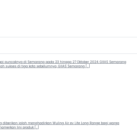
apai puncaknya di Semarang pada 23 hingga 27 Oktober 2024. GIIAS Semarang
ah sukses di tiga kota sebelumnya, GIIAS Semarang […]
 diberikan ialah menghadirkan Wuling Air ev Lite Long Range bagi warga
amerkan lini produk […]