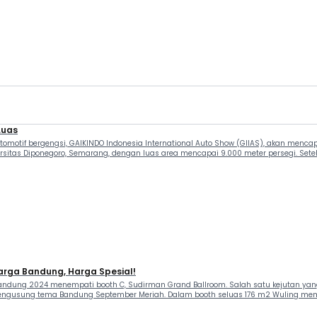
Luas
motif bergengsi, GAIKINDO Indonesia International Auto Show (GIIAS), akan menc
rsitas Diponegoro, Semarang, dengan luas area mencapai 9.000 meter persegi. Setel
Warga Bandung, Harga Spesial!
Bandung 2024 menempati booth C, Sudirman Grand Ballroom. Salah satu kejutan yang
 mengusung tema Bandung September Meriah. Dalam booth seluas 176 m2 Wuling mem