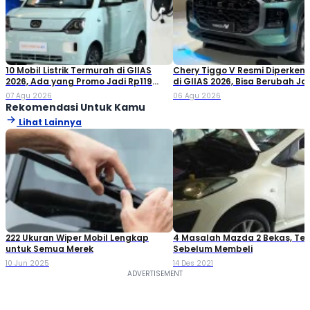
10 Mobil Listrik Termurah di GIIAS
Chery Tiggo V Resmi Diperken
2026, Ada yang Promo Jadi Rp119
di GIIAS 2026, Bisa Berubah Ja
Jutaan!
Double Cabin
07 Agu 2026
06 Agu 2026
Rekomendasi Untuk Kamu
Lihat Lainnya
222 Ukuran Wiper Mobil Lengkap
4 Masalah Mazda 2 Bekas, Teli
untuk Semua Merek
Sebelum Membeli
10 Jun 2025
14 Des 2021