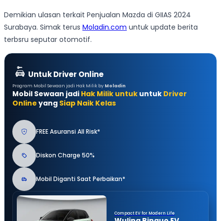
Demikian ulasan terkait Penjualan Mazda di GIIAS 2024
Surabaya. Simak terus
Moladin.com
untuk update berita
terbsru seputar otomotif.
Untuk Driver Online
Program Mobil Sewaan jadi Hak Milik by
Moladin
Mobil Sewaan jadi
Hak Milik untuk
untuk
Driver
Online
yang
Siap Naik Kelas
FREE Asuransi All Risk*
Diskon Charge 50%
Mobil Diganti Saat Perbaikan*
Compact EV for Modern Life
Wuling Binguo EV