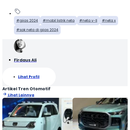
giias 2024
mobil listrik neta
neta v-II
neta x
spk neta di giias 2024
Firdaus Ali
Lihat Profil
Artikel Tren Otomotif
Lihat Lainnya