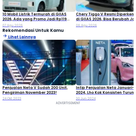
10 Mobil Listrik Termurah di GIIAS
Chery Tiggo V Resmi Diperken
2026, Ada yang Promo Jadi Rp119
di GIIAS 2026, Bisa Berubah Ja
Jutaan!
Double Cabin
07 Agu 2026
06 Agu 2026
Rekomendasi Untuk Kamu
Lihat Lainnya
Penjualan Neta V Sudah 200 Unit,
Intip Penjualan Neta Januari-
Pengiriman November 2023!
2024, Lho Kok Konsisten Turun!
24 Okt 2023
30 Jun 2024