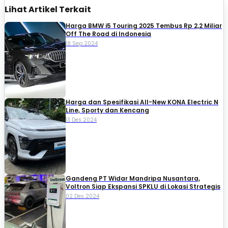
Lihat Artikel Terkait
Harga BMW i5 Touring 2025 Tembus Rp 2,2 Miliar
Off The Road di Indonesia
18 Sep 2024
Harga dan Spesifikasi All-New KONA Electric N
Line, Sporty dan Kencang
13 Des 2024
Gandeng PT Widar Mandripa Nusantara,
Voltron Siap Ekspansi SPKLU di Lokasi Strategis
02 Des 2024