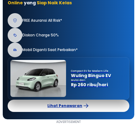
Online
yang
Siap Naik Kelas
FREE Asuransi All Risk*
Diskon Charge 50%
Mobil Diganti Saat Perbaikan*
Compact EV for Modern Life
Wuling Binguo EV
Mulai dari
Rp 260 ribu/hari
Lihat Penawaran