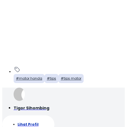
motor honda
tips
tips motor
Tigor Sihombing
Lihat Profil