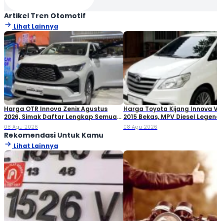
Artikel Tren Otomotif
Lihat Lainnya
Harga OTR Innova Zenix Agustus
Harga Toyota Kijang Innova V 
2026, Simak Daftar Lengkap Semua
2015 Bekas, MPV Diesel Legend
Variannya!
yang Masih Dicari
08 Agu 2026
08 Agu 2026
Rekomendasi Untuk Kamu
Lihat Lainnya