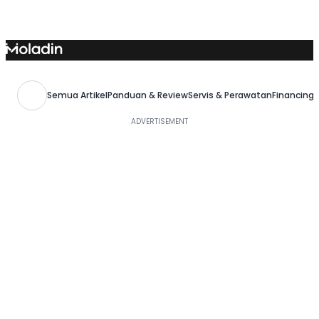
Skip
to
content
Semua Artikel
Panduan & Review
Servis & Perawatan
Financing,