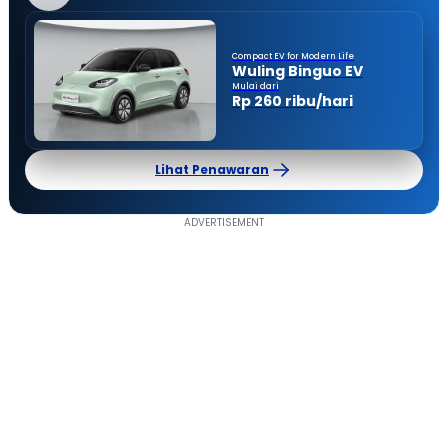
Compact EV for Modern Life
Wuling Binguo EV
Mulai dari
Rp 260 ribu/hari
Lihat Penawaran