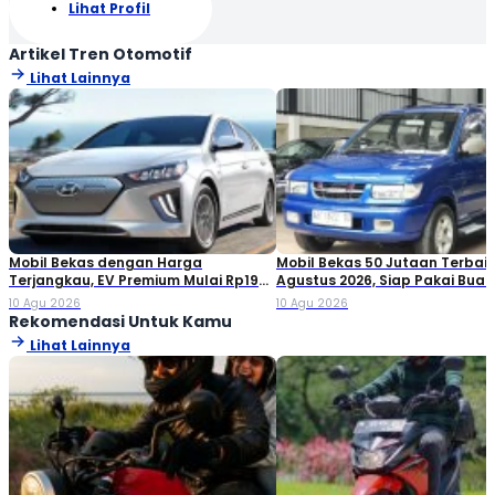
Lihat Profil
Artikel Tren Otomotif
Lihat Lainnya
Mobil Bekas dengan Harga
Mobil Bekas 50 Jutaan Terbaik
Terjangkau, EV Premium Mulai Rp195
Agustus 2026, Siap Pakai Buat
Jutaan!
Keluarga!
10 Agu 2026
10 Agu 2026
Rekomendasi Untuk Kamu
Lihat Lainnya