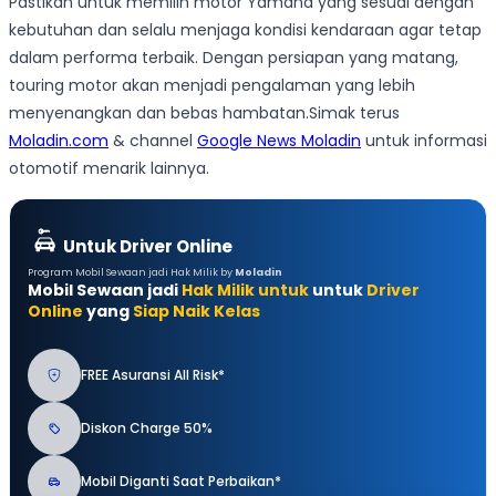
Pastikan untuk memilih motor Yamaha yang sesuai dengan
kebutuhan dan selalu menjaga kondisi kendaraan agar tetap
dalam performa terbaik. Dengan persiapan yang matang,
touring motor akan menjadi pengalaman yang lebih
menyenangkan dan bebas hambatan.Simak terus
Moladin.com
& channel
Google News Moladin
untuk informasi
otomotif menarik lainnya.
Untuk Driver Online
Program Mobil Sewaan jadi Hak Milik by
Moladin
Mobil Sewaan jadi
Hak Milik untuk
untuk
Driver
Online
yang
Siap Naik Kelas
FREE Asuransi All Risk*
Diskon Charge 50%
Mobil Diganti Saat Perbaikan*