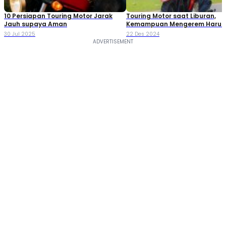
10 Persiapan Touring Motor Jarak
Touring Motor saat Liburan,
Jauh supaya Aman
Kemampuan Mengerem Harus
Terampil
30 Jul 2025
22 Des 2024