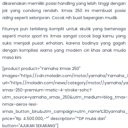
dikarenakan memiliki posisi handling yang lebih tinggi dengan
jok yang condong rendah. Xmax 250 ini membuat posisi
riding
seperti selonjoran. Cocok nih buat bepergian mudik.
Fiturnya pun terbilang komplit untuk skutik yang bertenaga
seperti motor
sport
ini. Xmax sangat cocok bagi kamu yang
suka menjadi pusat erhatian, karena bodinya yang gagah
dengan kompilasi warna yang modern ciri khas anak muda
masa kini.
[product product="Yamaha Xmax 250"
images="https://cdn.moladin.com/motor/yamaha/Yamaha_X
url="https://moladin.com/news/category/motor//yamaha/
xmax-250-premium-matic-4-stroke-sohc?
utm_source=yamaha_xmax_250&utm_medium=blog_tmax-
nmax-aerox-lexi-
xmax_button_biru&utm_campaign=utm_name%3Dyamaha_
price="Rp. 4.500.000,-*" description="*DP mulai dari"
button="AJUKAN SEKARANG"]