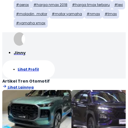
aerox
harga nmax 2018
harga tmax terbaru
lexi
moladin_motor
motor yamaha
nmax
tmax
yamaha xmax
Jinny
Lihat Profil
Artikel Tren Otomotif
Lihat Lainnya