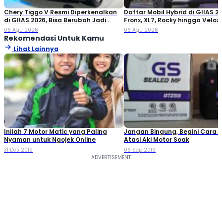
Chery Tiggo V Resmi Diperkenalkan
Daftar Mobil Hybrid di GIIAS 20
di GIIAS 2026, Bisa Berubah Jadi
Fronx, XL7, Rocky hingga Veloz!
Double Cabin
06 Agu 2026
06 Agu 2026
Rekomendasi Untuk Kamu
Lihat Lainnya
Inilah 7 Motor Matic yang Paling
Jangan Bingung, Begini Cara
Nyaman untuk Ngojek Online
Atasi Aki Motor Soak
31 Des 2019
06 Sep 2019