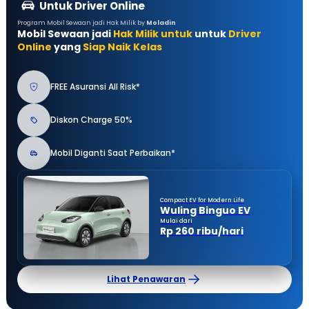
Untuk Driver Online
Program Mobil Sewaan jadi Hak Milik by
Moladin
Mobil Sewaan jadi
Hak Milik untuk
untuk
Driver
Online
yang
Siap Naik Kelas
FREE Asuransi All Risk*
Diskon Charge 50%
Mobil Diganti Saat Perbaikan*
Compact EV for Modern Life
Wuling Binguo EV
Mulai dari
Rp 260 ribu/hari
Lihat Penawaran