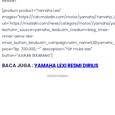
Moladin.
[product product="Yamaha Lexi"
images="https://cdn.moladin.com/motor/yamaha/Yamaha_Le
url="https://moladin.com/news/category/motor//yamaha/
lexi?utm_source=yamaha_lexi&utm_medium=blog_tmax-
nmax-aerox-lexi-
xmax_button_biru&utm_campaign=utm_name%3Dyamaha_le
price="Rp. 700.000,-*" description="*DP mulai dari"
button="AJUKAN SEKARANG"]
BACA JUGA :
YAMAHA LEXI RESMI DIRILIS