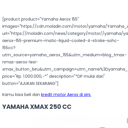
[product product="Yamaha Aerox 155"
images="https://cdn.moladin.com/motor/yamaha/Yamaha_Ae
url="https://moladin.com/news/category/motor//yamaha/
aerox-155-premium-matic-liquid-cooled-4-stroke-sohc-
155cc?
utm_source=yamaha_aerox_155&utm_medium=blog_tmax-
nmax-aerox-lexi-
xmax_button_biru&utm_campaign=utm_name%3Dyamaha_a
price="Rp. 1.000.000,-*" description="*DP mulai dari"
button="AJUKAN SEKARANG"]
Kamu bisa beli dan
kredit motor Aerox di sini.
YAMAHA XMAX 250 CC