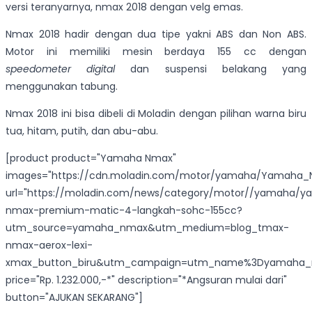
versi teranyarnya, nmax 2018 dengan velg emas.
Nmax 2018 hadir dengan dua tipe yakni ABS dan Non ABS.
Motor ini memiliki mesin berdaya 155 cc dengan
speedometer digital
dan suspensi belakang yang
menggunakan tabung.
Nmax 2018 ini bisa dibeli di Moladin dengan pilihan warna biru
tua, hitam, putih, dan abu-abu.
[product product="Yamaha Nmax"
images="https://cdn.moladin.com/motor/yamaha/Yamaha_N
url="https://moladin.com/news/category/motor//yamaha/
nmax-premium-matic-4-langkah-sohc-155cc?
utm_source=yamaha_nmax&utm_medium=blog_tmax-
nmax-aerox-lexi-
xmax_button_biru&utm_campaign=utm_name%3Dyamaha_
price="Rp. 1.232.000,-*" description="*Angsuran mulai dari"
button="AJUKAN SEKARANG"]