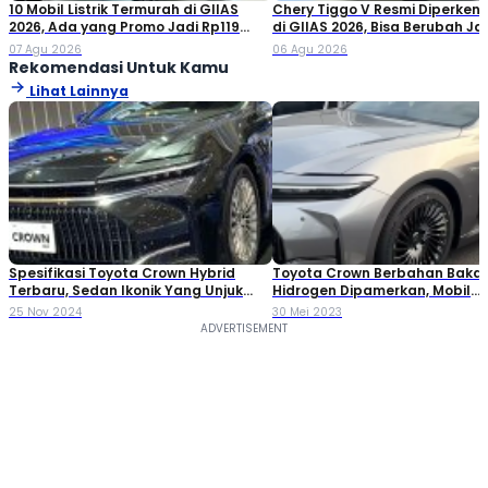
10 Mobil Listrik Termurah di GIIAS
Chery Tiggo V Resmi Diperken
2026, Ada yang Promo Jadi Rp119
di GIIAS 2026, Bisa Berubah Ja
Jutaan!
Double Cabin
07 Agu 2026
06 Agu 2026
Rekomendasi Untuk Kamu
Lihat Lainnya
Spesifikasi Toyota Crown Hybrid
Toyota Crown Berbahan Bakar
Terbaru, Sedan Ikonik Yang Unjuk
Hidrogen Dipamerkan, Mobil
Gigi di GJAW 2024
Revolusioner!
25 Nov 2024
30 Mei 2023