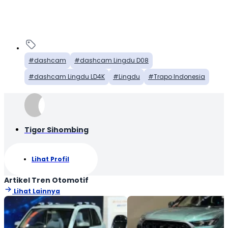
dashcam
dashcam Lingdu D08
dashcam Lingdu LD4K
Lingdu
Trapo Indonesia
Tigor Sihombing
Lihat Profil
Artikel Tren Otomotif
Lihat Lainnya