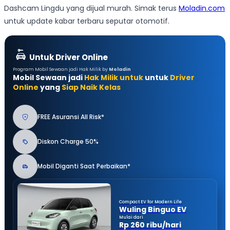
Dashcam Lingdu yang dijual murah. Simak terus
Moladin.com
untuk update kabar terbaru seputar otomotif.
Untuk Driver Online
Program Mobil Sewaan jadi Hak Milik by
Moladin
Mobil Sewaan jadi
Hak Milik untuk
untuk
Driver
Online
yang
Siap Naik Kelas
FREE Asuransi All Risk*
Diskon Charge 50%
Mobil Diganti Saat Perbaikan*
Compact EV for Modern Life
Wuling Binguo EV
Mulai dari
Rp 260 ribu/hari