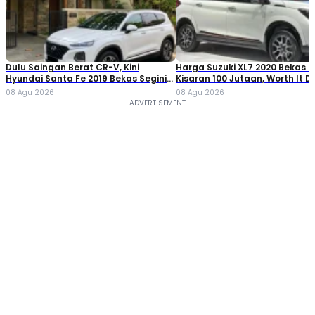
Dulu Saingan Berat CR-V, Kini
Harga Suzuki XL7 2020 Bekas Ki
Hyundai Santa Fe 2019 Bekas Segini
Kisaran 100 Jutaan, Worth It Di
Harganya
08 Agu 2026
08 Agu 2026