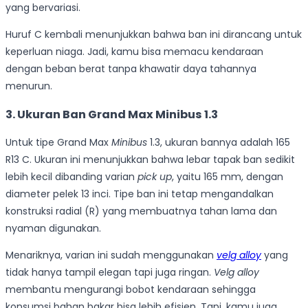
yang bervariasi.
Huruf C kembali menunjukkan bahwa ban ini dirancang untuk
keperluan niaga. Jadi, kamu bisa memacu kendaraan
dengan beban berat tanpa khawatir daya tahannya
menurun.
3. Ukuran Ban Grand Max Minibus 1.3
Untuk tipe Grand Max
Minibus
1.3, ukuran bannya adalah 165
R13 C. Ukuran ini menunjukkan bahwa lebar tapak ban sedikit
lebih kecil dibanding varian
pick up
, yaitu 165 mm, dengan
diameter pelek 13 inci. Tipe ban ini tetap mengandalkan
konstruksi radial (R) yang membuatnya tahan lama dan
nyaman digunakan.
Menariknya, varian ini sudah menggunakan
velg alloy
yang
tidak hanya tampil elegan tapi juga ringan.
Velg alloy
membantu mengurangi bobot kendaraan sehingga
konsumsi bahan bakar bisa lebih efisien. Tapi, kamu juga