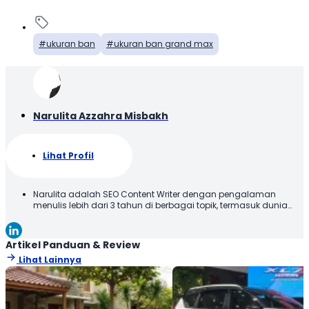
ukuran ban
ukuran ban grand max
Narulita Azzahra Misbakh
Lihat Profil
Narulita adalah SEO Content Writer dengan pengalaman
menulis lebih dari 3 tahun di berbagai topik, termasuk dunia
otomotif. Narulita senang untuk memberikan informasi yang
akurat dan mudah dipahami, demi menghadirkan manfaat
kepada para pembaca. Terima kasih telah membaca karya
Artikel Panduan & Review
tulis saya, semoga tulisan ini bisa bermanfaat!
Lihat Lainnya