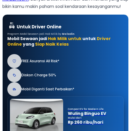
bikin kamu makin paham soal kendaraan kesayanganmu!
Untuk Driver Online
Program Mobil Sewaan jadi Hak Milik by
Moladin
Mobil Sewaan jadi
Hak Milik untuk
untuk
Driver
Online
yang
Siap Naik Kelas
FREE Asuransi All Risk*
Diskon Charge 50%
Mobil Diganti Saat Perbaikan*
Compact EV for Modern Life
Wuling Binguo EV
Mulai dari
Rp 260 ribu/hari