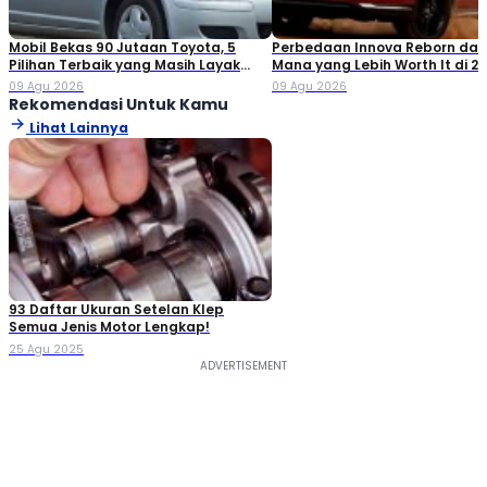
Mobil Bekas 90 Jutaan Toyota, 5
Perbedaan Innova Reborn dan 
Pilihan Terbaik yang Masih Layak
Mana yang Lebih Worth It di 2
Dibeli
09 Agu 2026
09 Agu 2026
Rekomendasi Untuk Kamu
Lihat Lainnya
93 Daftar Ukuran Setelan Klep
Semua Jenis Motor​ Lengkap!
25 Agu 2025