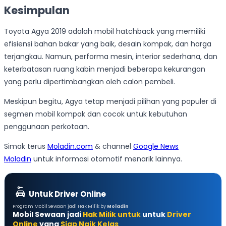
Kesimpulan
Toyota Agya 2019 adalah mobil hatchback yang memiliki
efisiensi bahan bakar yang baik, desain kompak, dan harga
terjangkau. Namun, performa mesin, interior sederhana, dan
keterbatasan ruang kabin menjadi beberapa kekurangan
yang perlu dipertimbangkan oleh calon pembeli.
Meskipun begitu, Agya tetap menjadi pilihan yang populer di
segmen mobil kompak dan cocok untuk kebutuhan
penggunaan perkotaan.
Simak terus
Moladin.com
& channel
Google News
Moladin
untuk informasi otomotif menarik lainnya.
Untuk Driver Online
Program Mobil Sewaan jadi Hak Milik by
Moladin
Mobil Sewaan jadi
Hak Milik untuk
untuk
Driver
Online
yang
Siap Naik Kelas