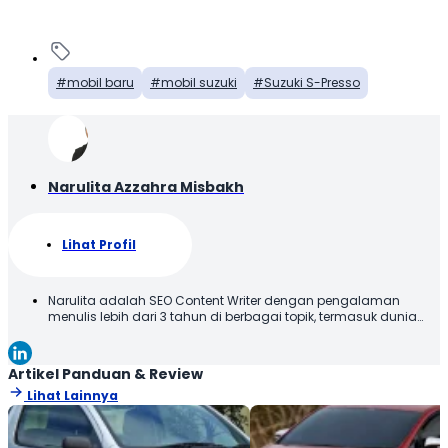
mobil baru
mobil suzuki
Suzuki S-Presso
Narulita Azzahra Misbakh
Lihat Profil
Narulita adalah SEO Content Writer dengan pengalaman
menulis lebih dari 3 tahun di berbagai topik, termasuk dunia
otomotif. Narulita senang untuk memberikan informasi yang
akurat dan mudah dipahami, demi menghadirkan manfaat
kepada para pembaca. Terima kasih telah membaca karya
Artikel Panduan & Review
tulis saya, semoga tulisan ini bisa bermanfaat!
Lihat Lainnya