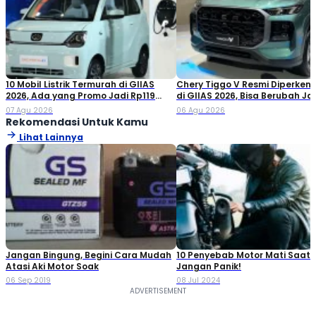
10 Mobil Listrik Termurah di GIIAS
Chery Tiggo V Resmi Diperken
2026, Ada yang Promo Jadi Rp119
di GIIAS 2026, Bisa Berubah Ja
Jutaan!
Double Cabin
07 Agu 2026
06 Agu 2026
Rekomendasi Untuk Kamu
Lihat Lainnya
Jangan Bingung, Begini Cara Mudah
10 Penyebab Motor Mati Saat 
Atasi Aki Motor Soak
Jangan Panik!
06 Sep 2019
08 Jul 2024