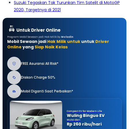
Suzuki Tegaskan Tak Turunkan Tim Satelit di MotoGP
2020, Targetnya di 2021
Untuk Driver Online
Program Mobil Sewaan jadi Hak Milik by
Moladin
Mobil Sewaan jadi
Hak Milik untuk
untuk
Driver
Online
yang
Siap Naik Kelas
FREE Asuransi All Risk*
Diskon Charge 50%
Mobil Diganti Saat Perbaikan*
Compact EV for Modern Life
Wuling Binguo EV
Mulai dari
Rp 260 ribu/hari