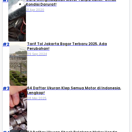
#1
Kondisi Darurat!
21 Apr 2020
#2
Tarif Tol Jakarta Bogor Terbaru 2025, Ada
Perubahan!
09 Sep 2024
#3
64 Daftar Ukuran Klep Semua Motor di Indonesia,
Lengkap!
08 Mei 2025