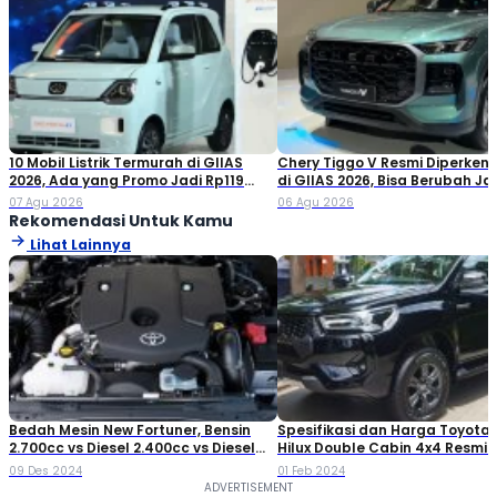
10 Mobil Listrik Termurah di GIIAS
Chery Tiggo V Resmi Diperken
2026, Ada yang Promo Jadi Rp119
di GIIAS 2026, Bisa Berubah Ja
Jutaan!
Double Cabin
07 Agu 2026
06 Agu 2026
Rekomendasi Untuk Kamu
Lihat Lainnya
Bedah Mesin New Fortuner, Bensin
Spesifikasi dan Harga Toyota
2.700cc vs Diesel 2.400cc vs Diesel
Hilux Double Cabin 4x4 Resmi D
2.800cc
di Indonesia
09 Des 2024
01 Feb 2024