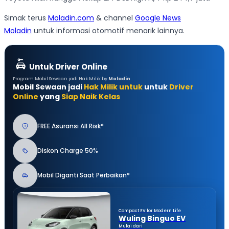
Simak terus
Moladin.com
& channel
Google News
Moladin
untuk informasi otomotif menarik lainnya.
Untuk Driver Online
Program Mobil Sewaan jadi Hak Milik by
Moladin
Mobil Sewaan jadi
Hak Milik untuk
untuk
Driver
Online
yang
Siap Naik Kelas
FREE Asuransi All Risk*
Diskon Charge 50%
Mobil Diganti Saat Perbaikan*
Compact EV for Modern Life
Wuling Binguo EV
Mulai dari