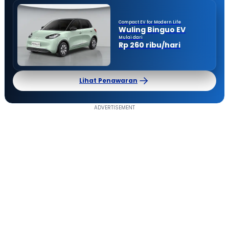
Compact EV for Modern Life
Wuling Binguo EV
Mulai dari
Rp 260 ribu/hari
Lihat Penawaran