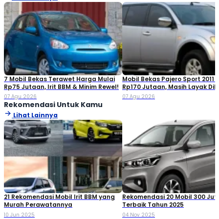
7 Mobil Bekas Terawet Harga Mulai
Mobil Bekas Pajero Sport 2011 
Rp75 Jutaan, Irit BBM & Minim Rewel!
Rp170 Jutaan, Masih Layak Dib
07 Agu 2026
07 Agu 2026
Rekomendasi Untuk Kamu
Lihat Lainnya
21 Rekomendasi Mobil Irit BBM yang
Rekomendasi 20 Mobil 300 Ju
Murah Perawatannya
Terbaik Tahun 2025
10 Jun 2025
04 Nov 2025