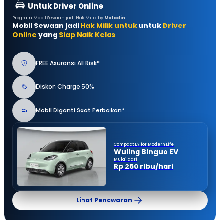
Untuk Driver Online
Program Mobil Sewaan jadi Hak Milik by
Moladin
Mobil Sewaan jadi
Hak Milik untuk
untuk
Driver
Online
yang
Siap Naik Kelas
FREE Asuransi All Risk*
Diskon Charge 50%
Mobil Diganti Saat Perbaikan*
Compact EV for Modern Life
Wuling Binguo EV
Mulai dari
Rp 260 ribu/hari
Lihat Penawaran