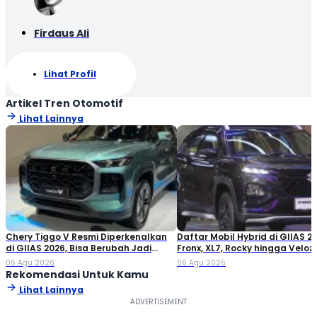
Firdaus Ali
Lihat Profil
Artikel Tren Otomotif
Lihat Lainnya
Chery Tiggo V Resmi Diperkenalkan
Daftar Mobil Hybrid di GIIAS 20
di GIIAS 2026, Bisa Berubah Jadi
Fronx, XL7, Rocky hingga Veloz!
Double Cabin
06 Agu 2026
06 Agu 2026
Rekomendasi Untuk Kamu
Lihat Lainnya