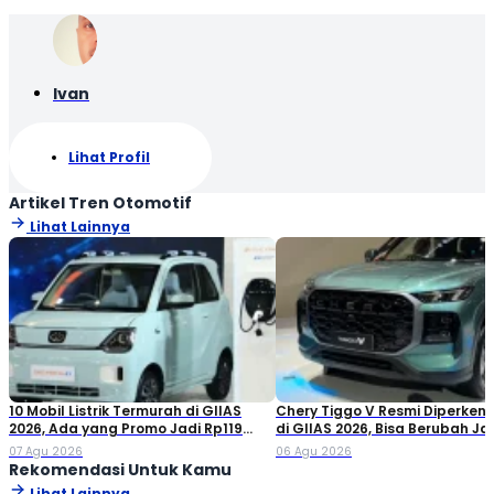
Ivan
Lihat Profil
Artikel Tren Otomotif
Lihat Lainnya
10 Mobil Listrik Termurah di GIIAS
Chery Tiggo V Resmi Diperken
2026, Ada yang Promo Jadi Rp119
di GIIAS 2026, Bisa Berubah Ja
Jutaan!
Double Cabin
07 Agu 2026
06 Agu 2026
Rekomendasi Untuk Kamu
Lihat Lainnya