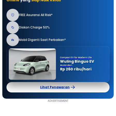
FREE Asuransi All Risk*
Diskon Charge 50%
Mobil Diganti Saat Perbaikan*
Compact EV for Modern Life
Wuling Binguo EV
Mulai dari
Rp 260 ribu/hari
Lihat Penawaran