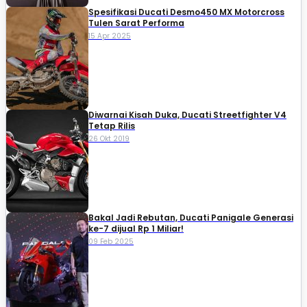
Spesifikasi Ducati Desmo450 MX Motorcross
Tulen Sarat Performa
15 Apr 2025
Diwarnai Kisah Duka, Ducati Streetfighter V4
Tetap Rilis
26 Okt 2019
Bakal Jadi Rebutan, Ducati Panigale Generasi
ke-7 dijual Rp 1 Miliar!
09 Feb 2025