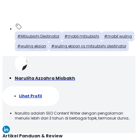
Mitsubishi Destinator
mobil mitsubishi
mobil wuling
wuling eksion
wuling eksion vs mitsubishi destinator
Narulita Azzahra Misbakh
Lihat Profil
Narulita adalah SEO Content Writer dengan pengalaman
menulis lebih dari 3 tahun di berbagai topik, termasuk dunia
otomotif. Narulita senang untuk memberikan informasi yang
akurat dan mudah dipahami, demi menghadirkan manfaat
kepada para pembaca. Terima kasih telah membaca karya
Artikel Panduan & Review
tulis saya, semoga tulisan ini bisa bermanfaat!