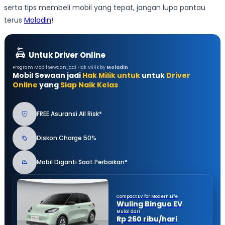
serta tips membeli mobil yang tepat, jangan lupa pantau
terus
Moladin
!
Untuk Driver Online
Program Mobil Sewaan jadi Hak Milik by
Moladin
Mobil Sewaan jadi
Hak Milik untuk
untuk
Driver
Online
yang
Siap Naik Kelas
FREE Asuransi All Risk*
Diskon Charge 50%
Mobil Diganti Saat Perbaikan*
Compact EV for Modern Life
Wuling Binguo EV
Mulai dari
Rp 260 ribu/hari