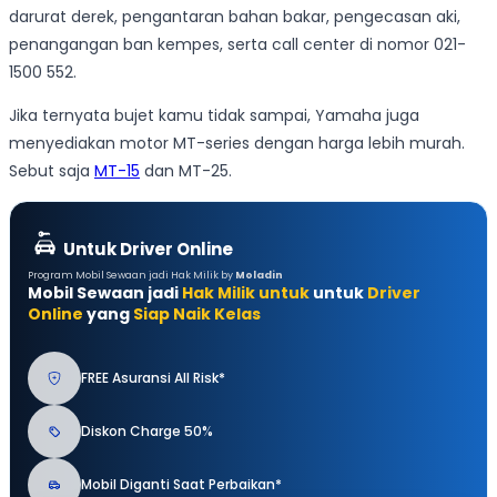
darurat derek, pengantaran bahan bakar, pengecasan aki,
penangangan ban kempes, serta call center di nomor 021-
1500 552.
Jika ternyata bujet kamu tidak sampai, Yamaha juga
menyediakan motor MT-series dengan harga lebih murah.
Sebut saja
MT-15
dan MT-25.
Untuk Driver Online
Program Mobil Sewaan jadi Hak Milik by
Moladin
Mobil Sewaan jadi
Hak Milik untuk
untuk
Driver
Online
yang
Siap Naik Kelas
FREE Asuransi All Risk*
Diskon Charge 50%
Mobil Diganti Saat Perbaikan*