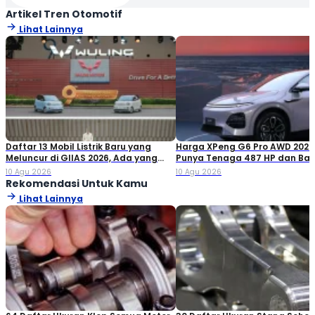
Artikel Tren Otomotif
Lihat Lainnya
Daftar 13 Mobil Listrik Baru yang
Harga XPeng G6 Pro AWD 2026
Meluncur di GIIAS 2026, Ada yang
Punya Tenaga 487 HP dan Bat
Cuma 150 Jutaan
80,8 kWh
10 Agu 2026
10 Agu 2026
Rekomendasi Untuk Kamu
Lihat Lainnya