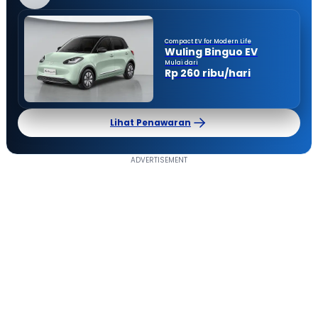
Compact EV for Modern Life
Wuling Binguo EV
Mulai dari
Rp 260 ribu/hari
Lihat Penawaran