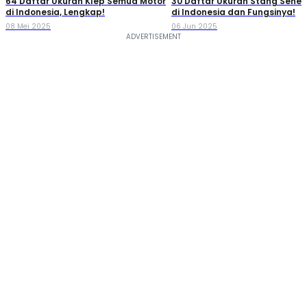
64 Daftar Ukuran Klep Semua Motor
30 Daftar Ukuran Stang Seher
di Indonesia, Lengkap!
di Indonesia dan Fungsinya!
08 Mei 2025
06 Jun 2025