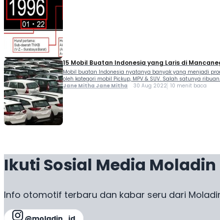
15 Mobil Buatan Indonesia yang Laris di Mancan
Mobil buatan Indonesia nyatanya banyak yang menjadi produ
oleh kategori mobil Pickup, MPV & SUV. Salah satunya ribuan..
Jane Mitha Jane Mitha
30 Aug 2022
10 menit baca
Ikuti Sosial Media Moladin
Info otomotif terbaru dan kabar seru dari Moladi
@moladin_id