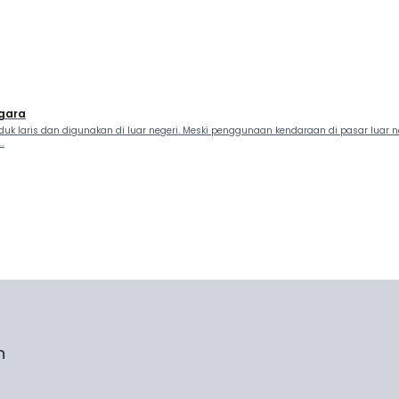
egara
k laris dan digunakan di luar negeri. Meski penggunaan kendaraan di pasar luar n
.
n