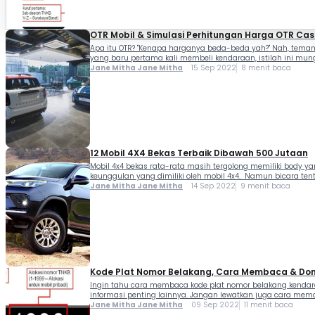
OTR Mobil & Simulasi Perhitungan Harga OTR Cash
Apa itu OTR? "Kenapa harganya beda-beda yah?" Nah, teman-
yang baru pertama kali membeli kendaraan, istilah ini mungk
Jane Mitha Jane Mitha
15 Sep 2022
8 menit baca
12 Mobil 4X4 Bekas Terbaik Dibawah 500 Jutaan
Mobil 4x4 bekas rata-rata masih tergolong memiliki body
keunggulan yang dimiliki oleh mobil 4x4. Namun bicara tenta
Jane Mitha Jane Mitha
14 Sep 2022
9 menit baca
Kode Plat Nomor Belakang, Cara Membaca & Domi
Ingin tahu cara membaca kode plat nomor belakang kendaraan
informasi penting lainnya. Jangan lewatkan juga cara mema
Jane Mitha Jane Mitha
09 Sep 2022
11 menit baca