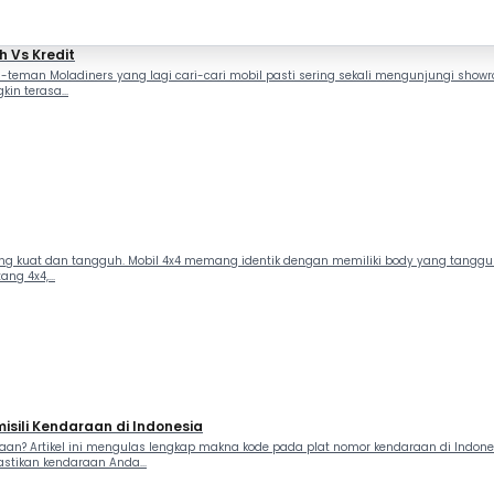
 Vs Kredit
teman Moladiners yang lagi cari-cari mobil pasti sering sekali mengunjungi showro
in terasa...
 yang kuat dan tangguh. Mobil 4x4 memang identik dengan memiliki body yang ta
ng 4x4,...
sili Kendaraan di Indonesia
? Artikel ini mengulas lengkap makna kode pada plat nomor kendaraan di Indonesia.
stikan kendaraan Anda...