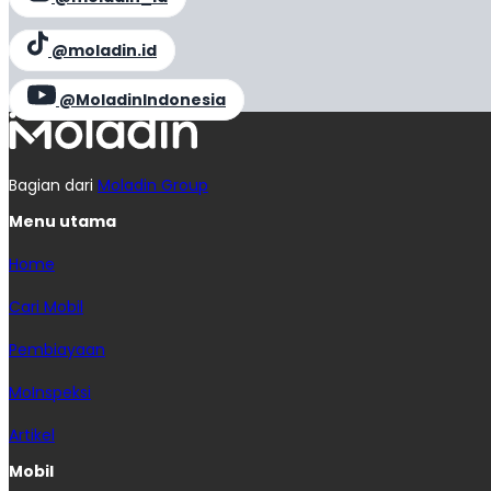
@moladin.id
@MoladinIndonesia
Bagian dari
Moladin Group
Menu utama
Home
Cari Mobil
Pembiayaan
MoInspeksi
Artikel
Mobil