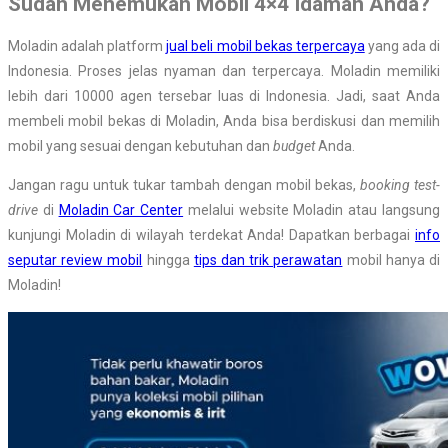
Sudah Menemukan Mobil 4×4 Idaman Anda?
Moladin adalah platform
jual beli mobil bekas terpercaya
yang ada di
Indonesia. Proses jelas nyaman dan terpercaya. Moladin memiliki
lebih dari 10000 agen tersebar luas di
Indonesia. Jadi, saat Anda
membeli mobil bekas di Moladin, Anda bisa berdiskusi dan memilih
mobil yang sesuai dengan kebutuhan dan
budget
Anda.
Jangan ragu untuk tukar tambah dengan mobil bekas,
booking test-
drive
di
Moladin Car Center
melalui website Moladin atau langsung
kunjungi Moladin di wilayah terdekat Anda!
Dapatkan berbagai
info
seputar review mobil
hingga
tips dan trik perawatan
mobil hanya di
Moladin!