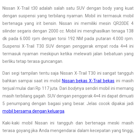
Nissan X-Trail t30 adalah salah satu SUV dengan body yang kuat
dengan suspensi yang terbilang nyaman. Mobil ini termasuk mobil
bertenaga yang irit bensin. Nissan ini memiliki mesin QR20DE 4
silinder segaris dengan 2000 cc. Mobil ini menghasilkan tenaga 138
dk pada 6.000 rpm dengan torsi 192 NM pada putaran 4.000 rpm.
Suspensi X-Trail T30 SUV dengan penggerak empat roda 4×4 ini
termasuk nyaman meskipun ketika melewati jalan bebatuan yang
berliku tetap terasa guncangan.
Dari segi tampilan tentu saja Nissan X-Trail T30 ini sangat tangguh
bahkan sampai saat ini mobil
Nissan bekas X-Trail bekas
ini masih
terjual mulai dari Rp 117 juta. Dari
body
nya sendiri mobil ini memang
masih terbilang gagah. SUV dengan penggerak 4×4 ini dapat dimuati
5 penumpang dengan bagasi yang besar. Jelas cocok dipakai jadi
mobil bersama dengan keluarga
.
Kaki-kaki mobil Nissan ini tangguh dan bertenaga meski masih
terasa goyang jika Anda mengendarai dalam kecepatan yang tinggi,