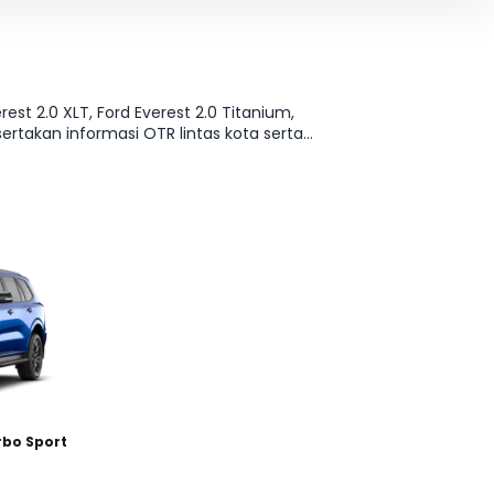
est 2.0 XLT, Ford Everest 2.0 Titanium,
ertakan informasi OTR lintas kota serta
arian? Lanjut ke halaman Harga & Varian.
rbo Sport