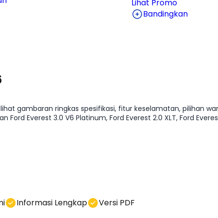
an
Lihat Promo
Bandingkan
6
hat gambaran ringkas spesifikasi, fitur keselamatan, pilihan warn
Everest 3.0 V6 Platinum, Ford Everest 2.0 XLT, Ford Everest 2
isa hubungi kami di kolom chat.
mi
Informasi Lengkap
Versi PDF