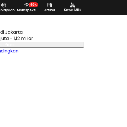
40%
Sewa Milik
biayaan
MoInspeksi
Artikel
di Jakarta
juta - 1,12 miliar
an Promo
ndingkan