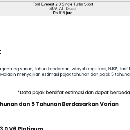
Ford Everest 2.0 Single Turbo Sport
SUV, AT, Diesel
Rp 819 juta
t
gantung varian, tahun kendaraan, wilayah registrasi, NJKB, tarif
, Moladin menyajikan estimasi pajak tahunan dan pajak 5 tahu
m membeli mobil.
*Data pajak bersifat estimasi dan dapat berbeda
Tahunan dan 5 Tahunan Berdasarkan Varian
 3.0 V6 Platinum