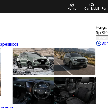
Home
Cari Mobil
Pem
Harga 
Rp 819 
Dapatk
Ba
 Spesifikasi
nterior