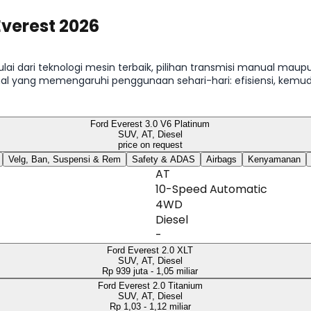
Everest 2026
ulai dari teknologi mesin terbaik, pilihan transmisi manual maup
 hal yang memengaruhi penggunaan sehari-hari: efisiensi, kem
rd Everest.
Ford Everest 3.0 V6 Platinum
SUV, AT, Diesel
price on request
Velg, Ban, Suspensi & Rem
Safety & ADAS
Airbags
Kenyamanan
AT
10-Speed Automatic
4WD
Diesel
-
Ford Everest 2.0 XLT
SUV, AT, Diesel
Rp 939 juta - 1,05 miliar
Ford Everest 2.0 Titanium
SUV, AT, Diesel
Rp 1,03 - 1,12 miliar