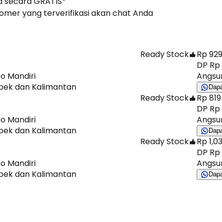
 secara GRATIS*
stomer yang terverifikasi akan chat Anda
Ready Stock
Rp 929
DP Rp 
to Mandiri
Angsur
abek dan Kalimantan
Dap
Ready Stock
Rp 819
DP Rp 
to Mandiri
Angsur
abek dan Kalimantan
Dap
Ready Stock
Rp 1,03
DP Rp 
to Mandiri
Angsur
abek dan Kalimantan
Dap