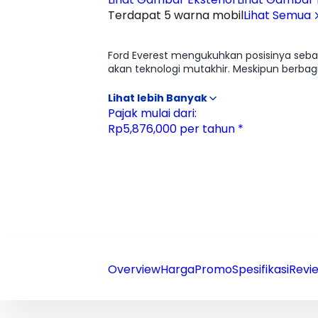
Terdapat 5 warna mobil
Lihat Semua
Ulasan
Moladin
Ford Everest mengukuhkan posisinya sebag
akan teknologi mutakhir. Meskipun berb
suspensi belakang inovatif Watt's Link; fi
signifikan. Sektor interior mengalami lom
atmosfer mewah dan sangat lapang. Jan
Pajak mulai dari:
keluarga berkat fitur canggih seperti parki
Rp5,876,000 per tahun *
Fortuner dirasa terlalu biasa, Everest had
Overview
Harga
Promo
Spesifikasi
Revie