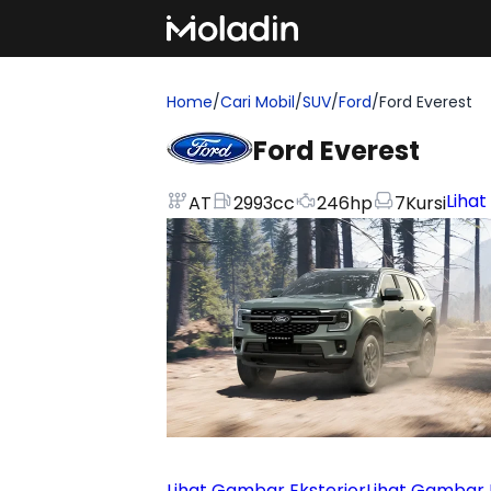
Home
/
Cari Mobil
/
SUV
/
Ford
/
Ford Everest
Ford Everest
Lihat
AT
2993
cc
246
hp
7
Kursi
Lihat Gambar Eksterior
Lihat Gambar I