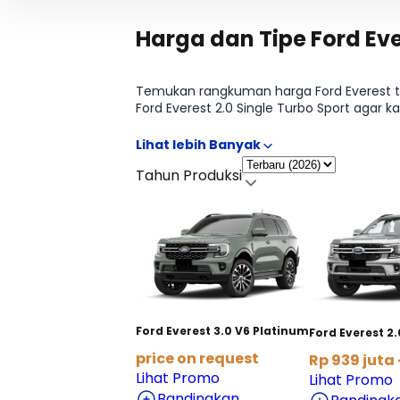
Harga dan Tipe Ford Eve
Temukan rangkuman harga Ford Everest terba
Ford Everest 2.0 Single Turbo Sport agar
opsi cicilan supaya proses memilih tipe Fo
Tahun Produksi
Ford Everest 3.0 V6 Platinum
Ford Everest 2.
price on request
Rp 939 juta 
Lihat Promo
Lihat Promo
Bandingkan