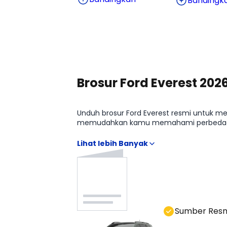
Bandingk
Lihat Harga Selengkapnya
Brosur Ford Everest 202
Unduh brosur Ford Everest resmi untuk meli
memudahkan kamu memahami perbedaan Ford 
Turbo Sport tanpa menebak-nebak. Anda b
Sumber Res