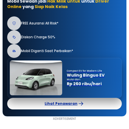
Mobil Sewaan jadi
Hak Milik untuk
untuk
Driver
Online
yang
Siap Naik Kelas
FREE Asuransi All Risk*
Diskon Charge 50%
Mobil Diganti Saat Perbaikan*
Compact EV for Modern Life
Wuling Binguo EV
Mulai dari
Rp 260 ribu/hari
Lihat Penawaran