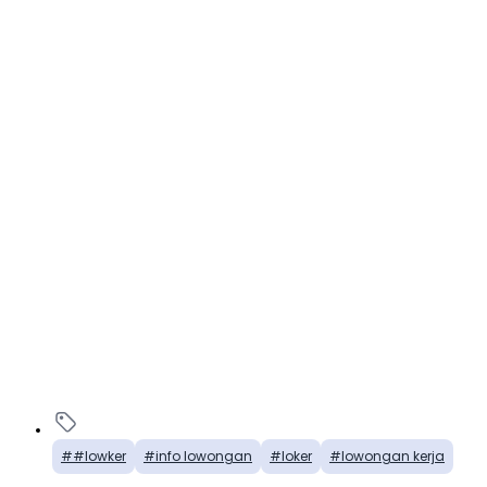
#lowker
info lowongan
loker
lowongan kerja