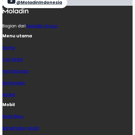
@MoladinIndonesia
Bagian dari
Moladin Group
Menu utama
Home
Cari Mobil
Pembiayaan
MoInspeksi
Artikel
Mobil
Mobil Baru
Bandingkan Mobil