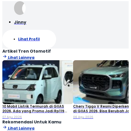
Jinny
Lihat Profil
Artikel Tren Otomotif
Lihat Lainnya
10 Mobil Listrik Termurah di GIIAS
Chery Tiggo V Resmi Diperken
2026, Ada yang Promo Jadi Rp119
di GIIAS 2026, Bisa Berubah Ja
Jutaan!
Double Cabin
07 Agu 2026
06 Agu 2026
Rekomendasi Untuk Kamu
Lihat Lainnya