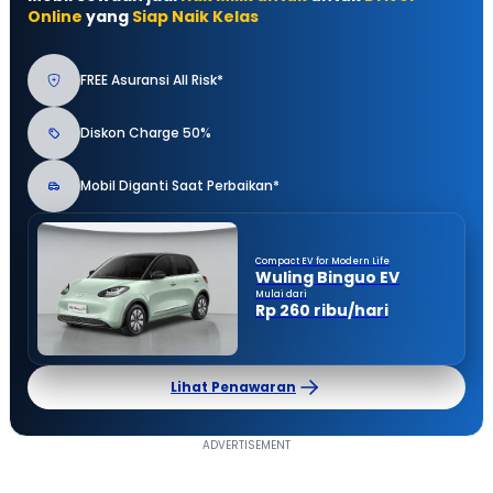
Online
yang
Siap Naik Kelas
FREE Asuransi All Risk*
Diskon Charge 50%
Mobil Diganti Saat Perbaikan*
Compact EV for Modern Life
Wuling Binguo EV
Mulai dari
Rp 260 ribu/hari
Lihat Penawaran