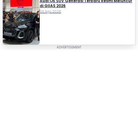
Audi Q5 SUV Generasi Terbaru Resmi Meluncur
di GIIAS 2026
06 Agu 2026