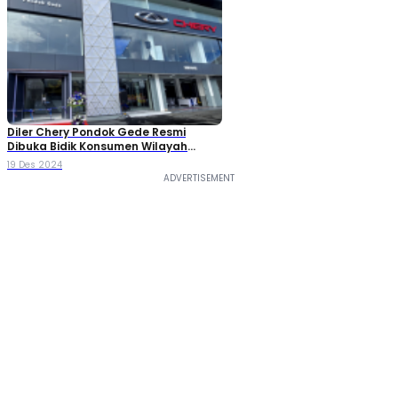
Diler Chery Pondok Gede Resmi
Dibuka Bidik Konsumen Wilayah
Bekasi
19 Des 2024