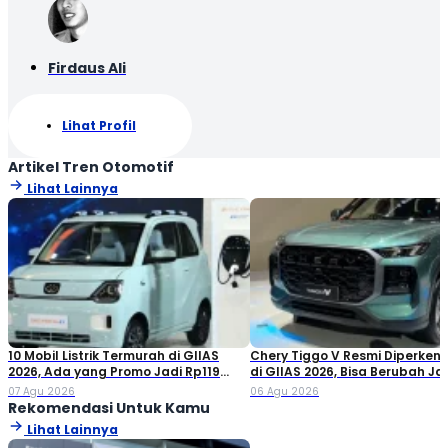
Firdaus Ali
Lihat Profil
Artikel Tren Otomotif
Lihat Lainnya
10 Mobil Listrik Termurah di GIIAS
Chery Tiggo V Resmi Diperken
2026, Ada yang Promo Jadi Rp119
di GIIAS 2026, Bisa Berubah Ja
Jutaan!
Double Cabin
07 Agu 2026
06 Agu 2026
Rekomendasi Untuk Kamu
Lihat Lainnya