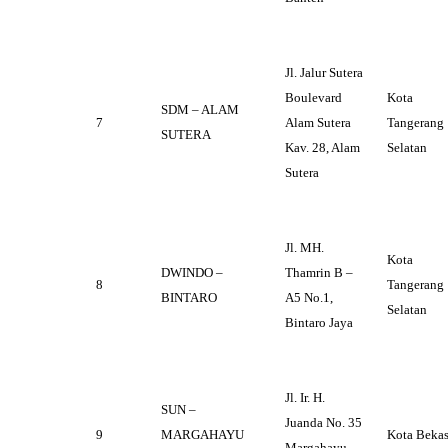
Jl. Jalur Sutera
Boulevard
Kota
SDM – ALAM
7
Alam Sutera
Tangerang
SUTERA
Kav. 28, Alam
Selatan
Sutera
Jl. MH.
Kota
DWINDO –
Thamrin B –
8
Tangerang
BINTARO
A5 No.1,
Selatan
Bintaro Jaya
Jl. Ir. H.
SUN –
Juanda No. 35
9
MARGAHAYU
Kota Bekas
Margahayu,