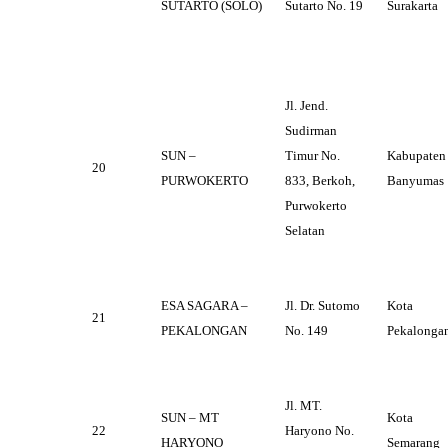
SUTARTO (SOLO)
Sutarto No. 19
Surakarta
Jl. Jend.
Sudirman
SUN –
Timur No.
Kabupaten
20
PURWOKERTO
833, Berkoh,
Banyumas
Purwokerto
Selatan
ESA SAGARA –
Jl. Dr. Sutomo
Kota
21
PEKALONGAN
No. 149
Pekalonga
Jl. MT.
SUN – MT
Kota
22
Haryono No.
HARYONO
Semarang