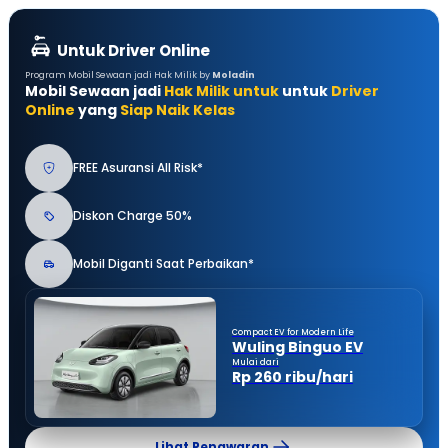
Untuk Driver Online
Program Mobil Sewaan jadi Hak Milik by
Moladin
Mobil Sewaan jadi
Hak Milik untuk
untuk
Driver
Online
yang
Siap Naik Kelas
FREE Asuransi All Risk*
Diskon Charge 50%
Mobil Diganti Saat Perbaikan*
Compact EV for Modern Life
Wuling Binguo EV
Mulai dari
Rp 260 ribu/hari
Lihat Penawaran