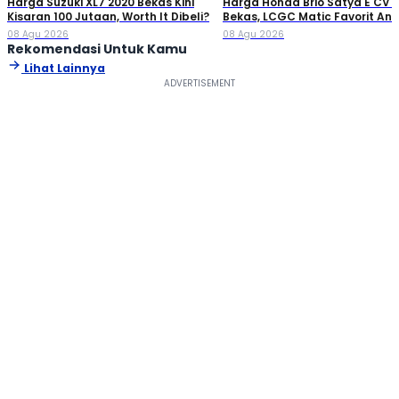
Harga Suzuki XL7 2020 Bekas Kini
Harga Honda Brio Satya E CVT
Kisaran 100 Jutaan, Worth It Dibeli?
Bekas, LCGC Matic Favorit An
Muda
08 Agu 2026
08 Agu 2026
Rekomendasi Untuk Kamu
Lihat Lainnya