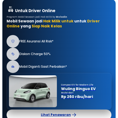
Untuk Driver Online
Program Mobil Sewaan jadi Hak Milik by
Moladin
Mobil Sewaan jadi
Hak Milik untuk
untuk
Driver
Online
yang
Siap Naik Kelas
FREE Asuransi All Risk*
Diskon Charge 50%
Mobil Diganti Saat Perbaikan*
Compact EV for Modern Life
Wuling Binguo EV
Mulai dari
Rp 260 ribu/hari
Lihat Penawaran