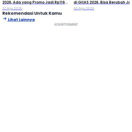
2026, Ada yang Promo Jadi Rp119
di GIIAS 2026, Bisa Berubah Ja
Jutaan!
Double Cabin
07 Agu 2026
06 Agu 2026
Rekomendasi Untuk Kamu
Lihat Lainnya