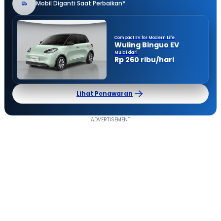
Mobil Diganti Saat Perbaikan*
Compact EV for Modern Life
Wuling Binguo EV
Mulai dari
Rp 260 ribu/hari
Lihat Penawaran