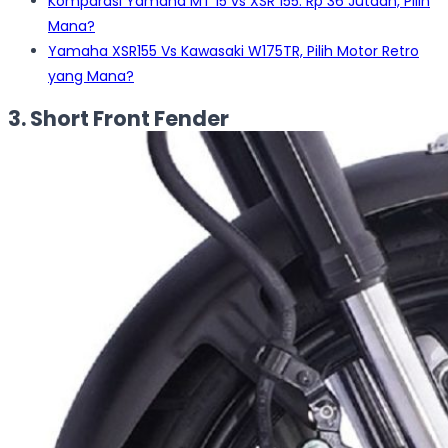
Komparasi Yamaha MT 15 vs XSR 155: Rp 36 Jutaan, Pilih
Mana?
Yamaha XSR155 Vs Kawasaki W175TR, Pilih Motor Retro
yang Mana?
3. Short Front Fender