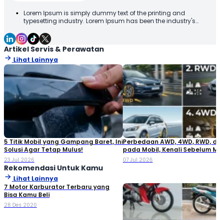
Lorem Ipsum is simply dummy text of the printing and
typesetting industry. Lorem Ipsum has been the industry's
standard dummy text ever since the 1500s, when an unknown
printer took a galley of type and scrambled it to make a type
specimen book. It has survived not only five centuries, but also
Artikel Servis & Perawatan
the leap into electronic typesetting, remaining essentially
Lihat Lainnya
unchanged. It was popularised in the 1960s with the release of
Letraset sheets containing Lorem Ipsum passages, and more
recently with desktop publishing software like Aldus PageMaker
including versions of Lorem Ipsum
5 Titik Mobil yang Gampang Baret, Ini
Perbedaan AWD, 4WD, RWD, d
Solusi Agar Tetap Mulus!
pada Mobil, Kenali Sebelum M
23 Jul 2026
07 Jul 2026
Rekomendasi Untuk Kamu
Lihat Lainnya
7 Motor Karburator Terbaru yang
Bisa Kamu Beli
28 Des 2020