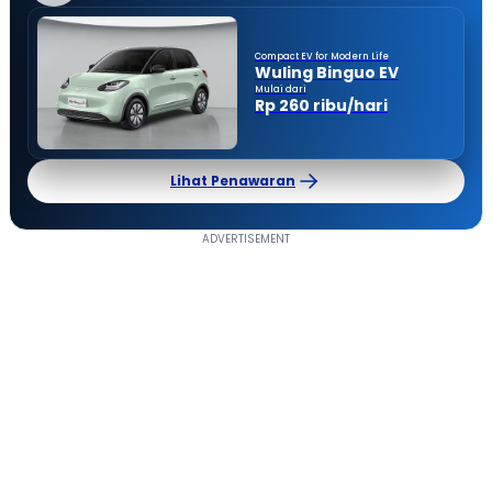
Compact EV for Modern Life
Wuling Binguo EV
Mulai dari
Rp 260 ribu/hari
Lihat Penawaran