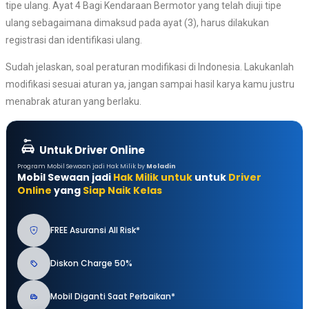
tipe ulang. Ayat 4 Bagi Kendaraan Bermotor yang telah diuji tipe
ulang sebagaimana dimaksud pada ayat (3), harus dilakukan
registrasi dan identifikasi ulang.
Sudah jelaskan, soal peraturan modifikasi di Indonesia. Lakukanlah
modifikasi sesuai aturan ya, jangan sampai hasil karya kamu justru
menabrak aturan yang berlaku.
Untuk Driver Online
Program Mobil Sewaan jadi Hak Milik by
Moladin
Mobil Sewaan jadi
Hak Milik untuk
untuk
Driver
Online
yang
Siap Naik Kelas
FREE Asuransi All Risk*
Diskon Charge 50%
Mobil Diganti Saat Perbaikan*