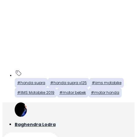
honda supra
honda supra x125
iims motobike
IIMS Motobike 2019
motor bebek
motor honda
Baghendra Lodra