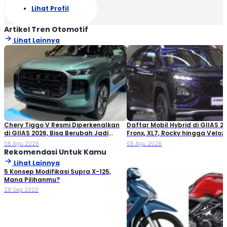
Lihat Profil
Artikel Tren Otomotif
Lihat Lainnya
Chery Tiggo V Resmi Diperkenalkan
Daftar Mobil Hybrid di GIIAS 20
di GIIAS 2026, Bisa Berubah Jadi
Fronx, XL7, Rocky hingga Veloz!
Double Cabin
06 Agu 2026
06 Agu 2026
Rekomendasi Untuk Kamu
Lihat Lainnya
5 Konsep Modifikasi Supra X-125,
Mana Pilihanmu?
28 Sep 2020