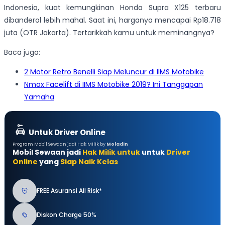
Indonesia, kuat kemungkinan Honda Supra X125 terbaru
dibanderol lebih mahal. Saat ini, harganya mencapai Rp18.718
juta (OTR Jakarta). Tertarikkah kamu untuk meminangnya?
Baca juga:
2 Motor Retro Benelli Siap Meluncur di IIMS Motobike
Nmax Facelift di IIMS Motobike 2019? Ini Tanggapan
Yamaha
Untuk Driver Online
Program Mobil Sewaan jadi Hak Milik by
Moladin
Mobil Sewaan jadi
Hak Milik untuk
untuk
Driver
Online
yang
Siap Naik Kelas
FREE Asuransi All Risk*
Diskon Charge 50%