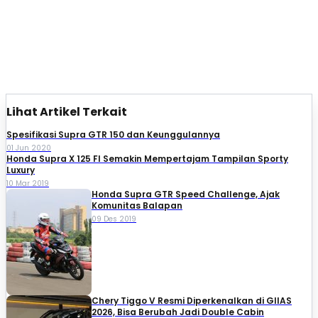
Lihat Artikel Terkait
Spesifikasi Supra GTR 150 dan Keunggulannya
01 Jun 2020
Honda Supra X 125 FI Semakin Mempertajam Tampilan Sporty
Luxury
10 Mar 2019
Honda Supra GTR Speed Challenge, Ajak
Komunitas Balapan
09 Des 2019
Chery Tiggo V Resmi Diperkenalkan di GIIAS
2026, Bisa Berubah Jadi Double Cabin