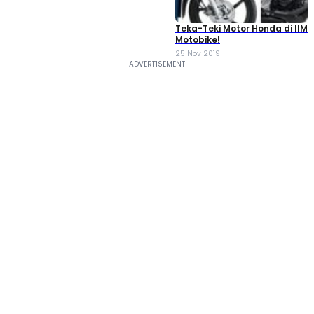
Teka-Teki Motor Honda di IIMS
Motobike!
25 Nov 2019