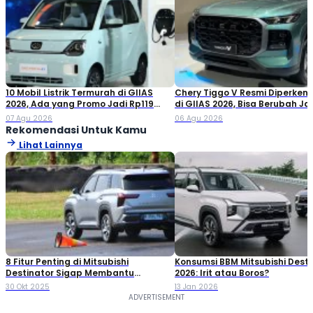
10 Mobil Listrik Termurah di GIIAS
Chery Tiggo V Resmi Diperken
2026, Ada yang Promo Jadi Rp119
di GIIAS 2026, Bisa Berubah Ja
Jutaan!
Double Cabin
07 Agu 2026
06 Agu 2026
Rekomendasi Untuk Kamu
Lihat Lainnya
8 Fitur Penting di Mitsubishi
Konsumsi BBM Mitsubishi Desti
Destinator Sigap Membantu
2026: Irit atau Boros?
Berkendara Saat Hujan
30 Okt 2025
13 Jan 2026