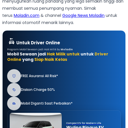
menyuguhkan ruang pandang yang lega semakin tinggi dan
membuat semua penumpang nyaman. Simak
terus
Moladin.com
& channel
Google News Moladin
untuk
informasi otomotif menarik lainnya.
Untuk Driver Online
Program Mobil Sewaan jadi Hak Milik by
Moladin
Mobil Sewaan jadi
Hak Milik untuk
untuk
Driver
Online
yang
Siap Naik Kelas
FREE Asuransi All Risk*
Diskon Charge 50%
Mobil Diganti Saat Perbaikan*
Compact EV for Modern Life
Wuling Binguo EV