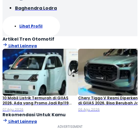
Baghendra Lodra
Lihat Profil
Artikel Tren Otomotif
Lihat Lainnya
10 Mobil Listrik Termurah di GIIAS
Chery Tiggo V Resmi Diperken
2026, Ada yang Promo Jadi Rp119
di GIIAS 2026, Bisa Berubah Ja
Jutaan!
Double Cabin
07 Agu 2026
06 Agu 2026
Rekomendasi Untuk Kamu
Lihat Lainnya