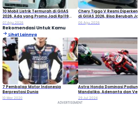
10 Mobil Listrik Termurah di GIIAS
Chery Tiggo V Resmi Diperken
2026, Ada yang Promo Jadi Rp119
di GIIAS 2026, Bisa Berubah Ja
Jutaan!
Double Cabin
07 Agu 2026
06 Agu 2026
Rekomendasi Untuk Kamu
Lihat Lainnya
7 Pembalap Motor Indonesia
Astra Honda Dominasi Podium
Berprestasi Dunia
Mandalika, Adenanta dan Ve
Borong Juara
10 Mar 2020
29 Jul 2024