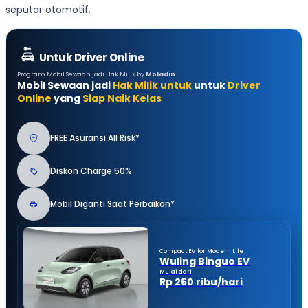
seputar otomotif.
Untuk Driver Online
Program Mobil Sewaan jadi Hak Milik by
Moladin
Mobil Sewaan jadi
Hak Milik untuk
untuk
Driver
Online
yang
Siap Naik Kelas
FREE Asuransi All Risk*
Diskon Charge 50%
Mobil Diganti Saat Perbaikan*
Compact EV for Modern Life
Wuling Binguo EV
Mulai dari
Rp 260 ribu/hari