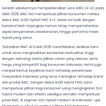
Setelah sebelumnya memperkenalkan versi AWD (4×4) pada
GIIAS 2025, BAIC kini memperluas pilihan konsumen melalui
debut BAIC BJ30 Hybrid FWD 4×2. Varian ini hadir dengan
banderol lebih terjangkau namun tetap mempertahankan
aspek kenyamanan, keselamatan, hingga performa mesin
hybrid
yang sama.
“Kehadiran BAIC di GJAW 2025 merefleksikan dedikasi kami
untuk terus menghadirkan kendaraan berkualitas tinggi
dengan teknologi terkini, pilihan varian yang relevan, serta
harga yang kompetitif bagi konsumen Indonesia. Hal ini juga
menjadi bentuk keyakinan kami terhadap penerimaan
masyarakat Indonesia yang terus meningkat terhadap brand
dan produk BAIC. Dengan debut BJ30 Hybrid FWD, kami
memperluas pilihan bagi konsumen yang menginginkan SUV
hybrid modern dan efisien, sekaligus semakin memperkuat
posisi BAIC di segmen SUV
hybrid
medium di Indonesia.” ujar
Dhani Yahya, Chief Operating Officer BAIC Indonesia.