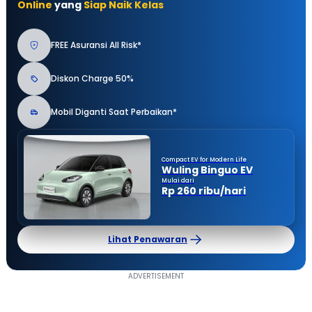
Online
yang
Siap Naik Kelas
FREE Asuransi All Risk*
Diskon Charge 50%
Mobil Diganti Saat Perbaikan*
Compact EV for Modern Life
Wuling Binguo EV
Mulai dari
Rp 260 ribu/hari
Lihat Penawaran