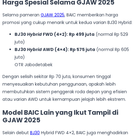
Harga Spesial Selama GJAW 2025
Selama pameran
GJAW 2025
, BAIC memberikan harga
promosi yang cukup menarik untuk kedua varian BJ30 Hybrid:
BJ30
Hybrid
FWD (4×2): Rp 499 juta
(normal Rp 529
juta)
BJ30
Hybrid
AWD (4×4): Rp 575 juta
(normal Rp 605
juta)
OTR Jabodetabek
Dengan selisih sekitar Rp 70 juta, konsumen tinggal
menyesuaikan kebutuhan penggunaan, apakah lebih
membutuhkan sistem penggerak roda depan yang efisien
atau varian AWD untuk kemampuan jelajah lebih ekstrem.
Model BAIC Lain yang Ikut Tampil di
GJAW 2025
Selain debut
BJ30
Hybrid FWD 4×2, BAIC juga menghadirkan