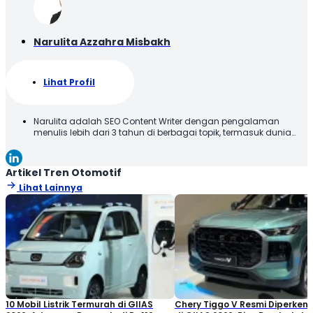
Narulita Azzahra Misbakh
Lihat Profil
Narulita adalah SEO Content Writer dengan pengalaman
menulis lebih dari 3 tahun di berbagai topik, termasuk dunia
otomotif. Narulita senang untuk memberikan informasi yang
akurat dan mudah dipahami, demi menghadirkan manfaat
kepada para pembaca. Terima kasih telah membaca karya
Artikel Tren Otomotif
tulis saya, semoga tulisan ini bisa bermanfaat!
Lihat Lainnya
10 Mobil Listrik Termurah di GIIAS
Chery Tiggo V Resmi Diperken