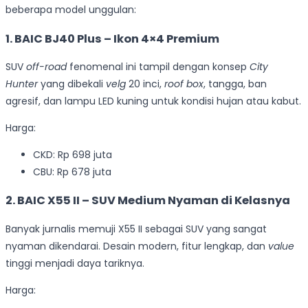
beberapa model unggulan:
1. BAIC BJ40 Plus – Ikon 4×4 Premium
SUV
off-road
fenomenal ini tampil dengan konsep
City
Hunter
yang dibekali
velg
20 inci,
roof box
, tangga, ban
agresif, dan lampu LED kuning untuk kondisi hujan atau kabut.
Harga:
CKD: Rp 698 juta
CBU: Rp 678 juta
2. BAIC X55 II – SUV Medium Nyaman di Kelasnya
Banyak jurnalis memuji X55 II sebagai SUV yang sangat
nyaman dikendarai. Desain modern, fitur lengkap, dan
value
tinggi menjadi daya tariknya.
Harga: